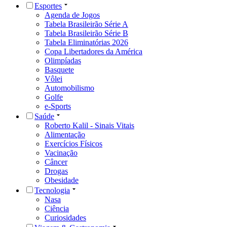
Esportes
Agenda de Jogos
Tabela Brasileirão Série A
Tabela Brasileirão Série B
Tabela Eliminatórias 2026
Copa Libertadores da América
Olimpíadas
Basquete
Vôlei
Automobilismo
Golfe
e-Sports
Saúde
Roberto Kalil - Sinais Vitais
Alimentação
Exercícios Físicos
Vacinação
Câncer
Drogas
Obesidade
Tecnologia
Nasa
Ciência
Curiosidades