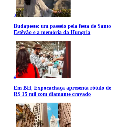
3
Budapeste: um passeio pela festa de Santo
Estêvão e a memória da Hungria
4
Em BH, Expocachaça apresenta rótulo de
R$ 15 mil com diamante cravado