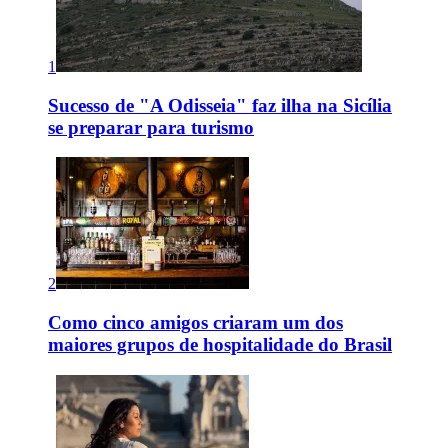
1
Sucesso de "A Odisseia" faz ilha na Sicília
se preparar para turismo
2
Como cinco amigos criaram um dos
maiores grupos de hospitalidade do Brasil