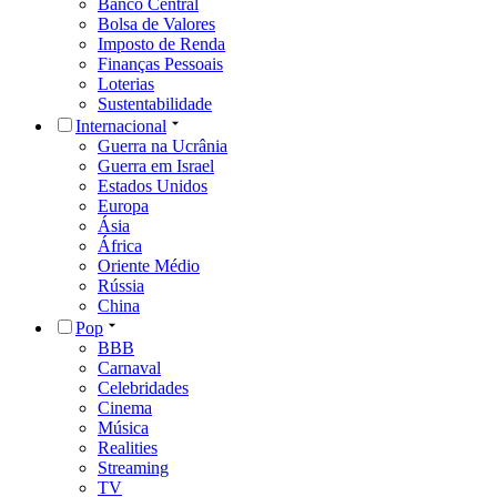
Banco Central
Bolsa de Valores
Imposto de Renda
Finanças Pessoais
Loterias
Sustentabilidade
Internacional
Guerra na Ucrânia
Guerra em Israel
Estados Unidos
Europa
Ásia
África
Oriente Médio
Rússia
China
Pop
BBB
Carnaval
Celebridades
Cinema
Música
Realities
Streaming
TV