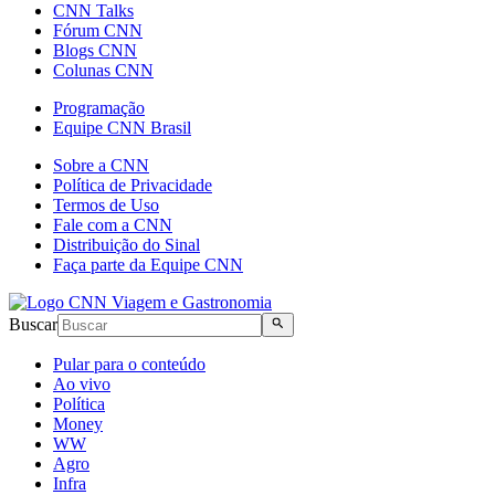
CNN Talks
Fórum CNN
Blogs CNN
Colunas CNN
Programação
Equipe CNN Brasil
Sobre a CNN
Política de Privacidade
Termos de Uso
Fale com a CNN
Distribuição do Sinal
Faça parte da Equipe CNN
Buscar
Pular para o conteúdo
Ao vivo
Política
Money
WW
Agro
Infra