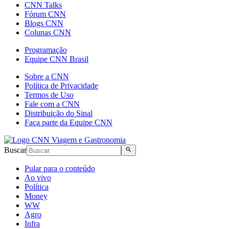
CNN Talks
Fórum CNN
Blogs CNN
Colunas CNN
Programação
Equipe CNN Brasil
Sobre a CNN
Política de Privacidade
Termos de Uso
Fale com a CNN
Distribuição do Sinal
Faça parte da Equipe CNN
Buscar
Pular para o conteúdo
Ao vivo
Política
Money
WW
Agro
Infra