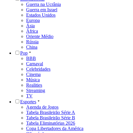
Guerra na Ucrânia
Guerra em Israel
Estados Unidos
Europa
Ásia
África
Oriente Médio
Rússia
China
Pop
BBB
Carnaval
Celebridades
Cinema
Música
Realities
Streaming
TV
Esportes
Agenda de Jogos
Tabela Brasileirão Série A
Tabela Brasileirão Série B
Tabela Eliminatórias 2026
Copa Libertadores da América