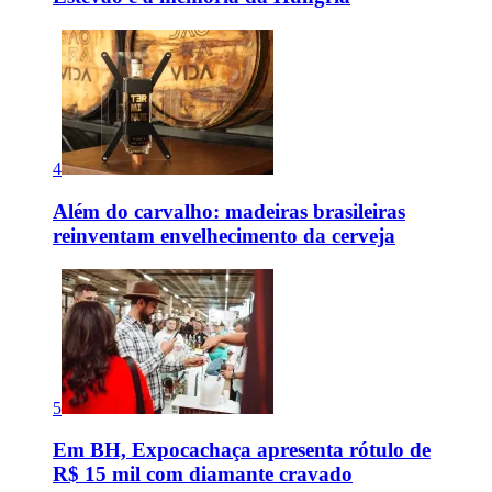
4
Além do carvalho: madeiras brasileiras
reinventam envelhecimento da cerveja
5
Em BH, Expocachaça apresenta rótulo de
R$ 15 mil com diamante cravado