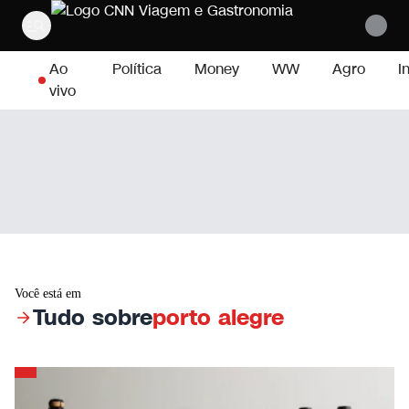
Pular para o conteúdo
Ao
Política
Money
WW
Agro
I
vivo
Você está em
Tudo sobre
porto alegre