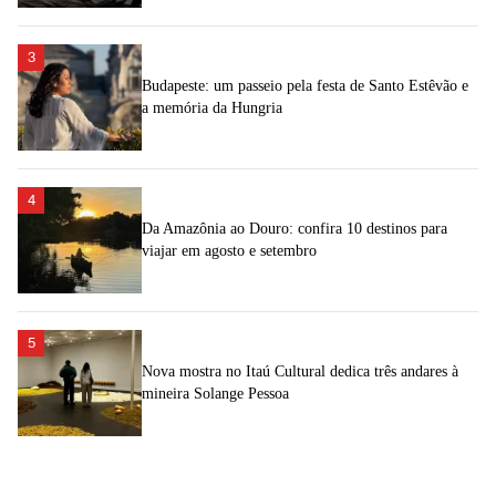
3
Budapeste: um passeio pela festa de Santo Estêvão e
a memória da Hungria
4
Da Amazônia ao Douro: confira 10 destinos para
viajar em agosto e setembro
5
Nova mostra no Itaú Cultural dedica três andares à
mineira Solange Pessoa