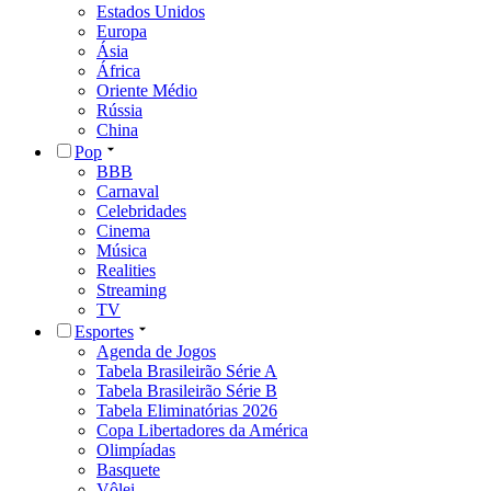
Estados Unidos
Europa
Ásia
África
Oriente Médio
Rússia
China
Pop
BBB
Carnaval
Celebridades
Cinema
Música
Realities
Streaming
TV
Esportes
Agenda de Jogos
Tabela Brasileirão Série A
Tabela Brasileirão Série B
Tabela Eliminatórias 2026
Copa Libertadores da América
Olimpíadas
Basquete
Vôlei