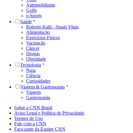
Automobilismo
Golfe
e-Sports
Saúde
Roberto Kalil - Sinais Vitais
Alimentação
Exercícios Físicos
Vacinação
Câncer
Drogas
Obesidade
Tecnologia
Nasa
Ciência
Curiosidades
Viagem & Gastronomia
Viagem
Gastronomia
Sobre a CNN Brasil
Aviso Legal e Política de Privacidade
Termos de Uso
Fale com a CNN
Faça parte da Equipe CNN