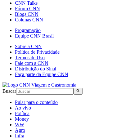
CNN Talks
Fórum CNN
Blogs CNN
Colunas CNN
Programação
Equipe CNN Brasil
Sobre a CNN
Política de Privacidade
Termos de Uso
Fale com a CNN
Distribuição do Sinal
Faça parte da Equipe CNN
Buscar
Pular para o conteúdo
Ao vivo
Política
Money
WW
Agro
Infra