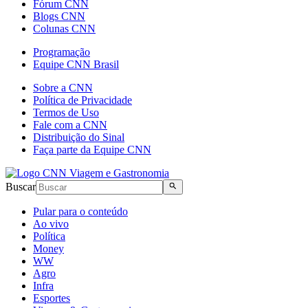
Fórum CNN
Blogs CNN
Colunas CNN
Programação
Equipe CNN Brasil
Sobre a CNN
Política de Privacidade
Termos de Uso
Fale com a CNN
Distribuição do Sinal
Faça parte da Equipe CNN
Buscar
Pular para o conteúdo
Ao vivo
Política
Money
WW
Agro
Infra
Esportes