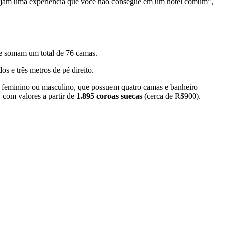
desejam uma experiência que você não consegue em um hotel comum”,
ue somam um total de 76 camas.
s e três metros de pé direito.
 feminino ou masculino, que possuem quatro camas e banheiro
, com valores a partir de
1.895 coroas suecas
(cerca de R$900).