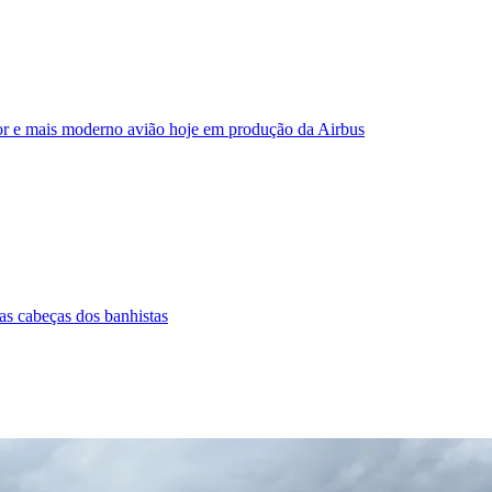
or e mais moderno avião hoje em produção da Airbus
as cabeças dos banhistas