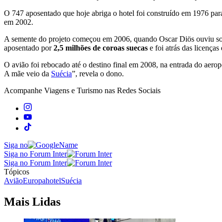
O 747 aposentado que hoje abriga o hotel foi construído em 1976 para
em 2002.
A semente do projeto começou em 2006, quando Oscar Diös ouviu sob
aposentado por
2,5 milhões de coroas suecas
e foi atrás das licenças
O avião foi rebocado até o destino final em 2008, na entrada do aer
A mãe veio da
Suécia
”, revela o dono.
Acompanhe
Viagens e Turismo
nas Redes Sociais
Siga no
Siga no Forum Inter
Siga no Forum Inter
Tópicos
Avião
Europa
hotel
Suécia
Mais Lidas