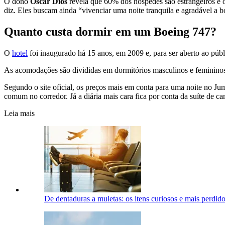
O dono
Oscar Diös
revela que 60% dos hóspedes são estrangeiros e 
diz. Eles buscam ainda “vivenciar uma noite tranquila e agradável a 
Quanto custa dormir em um Boeing 747?
O
hotel
foi inaugurado há 15 anos, em 2009 e, para ser aberto ao púb
As acomodações são divididas em dormitórios masculinos e femininos, 
Segundo o site oficial, os preços mais em conta para uma noite no J
comum no corredor. Já a diária mais cara fica por conta da suíte de ca
Leia mais
De dentaduras a muletas: os itens curiosos e mais perdid