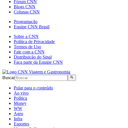
Fórum CNN
Blogs CNN
Colunas CNN
Programação
Equipe CNN Brasil
Sobre a CNN
Política de Privacidade
Termos de Uso
Fale com a CNN
Distribuição do Sinal
Faça parte da Equipe CNN
Buscar
Pular para o conteúdo
Ao vivo
Política
Money
WW
Agro
Infra
Esportes