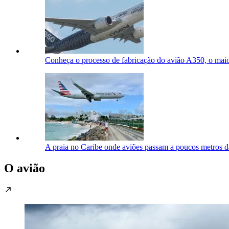
Conheça o processo de fabricação do avião A350, o mai
A praia no Caribe onde aviões passam a poucos metros d
O avião