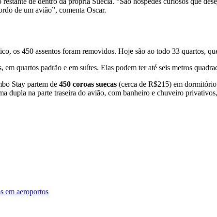
o restante de dentro da própria Suécia. “São hóspedes curiosos que 
bordo de um avião”, comenta Oscar.
lico, os 450 assentos foram removidos. Hoje são ao todo 33 quartos, q
em quartos padrão e em suítes. Elas podem ter até seis metros quadrado
umbo Stay partem de
450 coroas suecas
(cerca de R$215) em dormitório
ma dupla na parte traseira do avião, com banheiro e chuveiro privativos
os em aeroportos