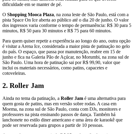
dificuldade em se manter de pé.
O
Shopping Mooca Plaza
, na zona leste de São Paulo, está com a
pista Space On Ice aberta ao público até o dia 20 de junho. O valor
dos ingressos varia conforme o tempo de permanência: R$ 30 para 5
minutos, R$ 50 para 30 minutos e R$ 75 para 60 minutos.
Para quem quiser repetir a experiência ao longo do ano, outra opção
é visitar a Arena Ice, considerada a maior pista de patinação no gelo
do país. O espaço, que passa por manutenção, reabre em 15 de
junho e fica na Galeria Pão de Açúcar, no Morumbi, na zona sul de
São Paulo. Uma hora de patinação sai por R$ 99,90, valor que
inclui os materiais necessários, como patins, capacetes e
cotoveleiras.
2. Roller Jam
Ainda no tema da patinação, a
Roller Jam
é uma alternativa para
quem gosta de patins, mas em versão sobre rodas. A casa em
Moema, na zona sul de São Paulo, conta com DJs, monitores e
professores na pista ensinando passos de dança. Também há
lanchonete no estilo diner americano e uma área de karaokê que
pode ser reservada para grupos a partir de 10 pessoas.