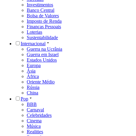
Investimentos
Banco Central
Bolsa de Valores
Imposto de Renda
Finanças Pessoais
Loterias
Sustentabilidade
Internacional
Guerra na Ucrânia
Guerra em Israel
Estados Unidos
Europa
Ásia
África
Oriente Médio
Rússia
China
Pop
BBB
Carnaval
Celebridades
Cinema
Música
Realities