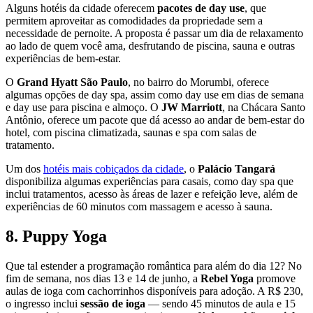
Alguns hotéis da cidade oferecem
pacotes de day use
, que
permitem aproveitar as comodidades da propriedade sem a
necessidade de pernoite. A proposta é passar um dia de relaxamento
ao lado de quem você ama, desfrutando de piscina, sauna e outras
experiências de bem-estar.
O
Grand Hyatt São Paulo
, no bairro do Morumbi, oferece
algumas opções de day spa, assim como day use em dias de semana
e day use para piscina e almoço. O
JW Marriott
, na Chácara Santo
Antônio, oferece um pacote que dá acesso ao andar de bem-estar do
hotel, com piscina climatizada, saunas e spa com salas de
tratamento.
Um dos
hotéis mais cobiçados da cidade
, o
Palácio Tangará
disponibiliza algumas experiências para casais, como day spa que
inclui tratamentos, acesso às áreas de lazer e refeição leve, além de
experiências de 60 minutos com massagem e acesso à sauna.
8. Puppy Yoga
Que tal estender a programação romântica para além do dia 12? No
fim de semana, nos dias 13 e 14 de junho, a
Rebel Yoga
promove
aulas de ioga com cachorrinhos disponíveis para adoção. A R$ 230,
o ingresso inclui
sessão de ioga
— sendo 45 minutos de aula e 15