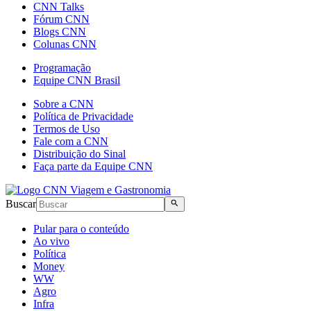
CNN Talks
Fórum CNN
Blogs CNN
Colunas CNN
Programação
Equipe CNN Brasil
Sobre a CNN
Política de Privacidade
Termos de Uso
Fale com a CNN
Distribuição do Sinal
Faça parte da Equipe CNN
Buscar
Pular para o conteúdo
Ao vivo
Política
Money
WW
Agro
Infra