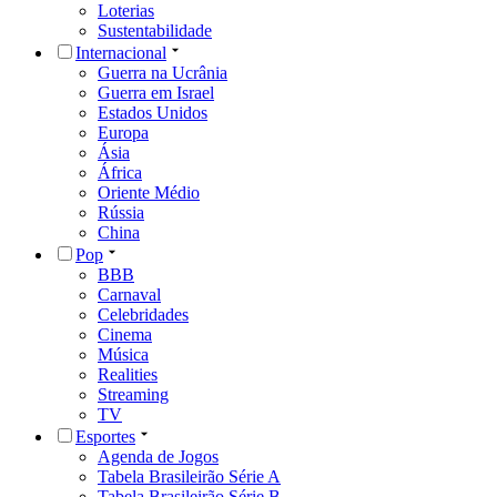
Loterias
Sustentabilidade
Internacional
Guerra na Ucrânia
Guerra em Israel
Estados Unidos
Europa
Ásia
África
Oriente Médio
Rússia
China
Pop
BBB
Carnaval
Celebridades
Cinema
Música
Realities
Streaming
TV
Esportes
Agenda de Jogos
Tabela Brasileirão Série A
Tabela Brasileirão Série B