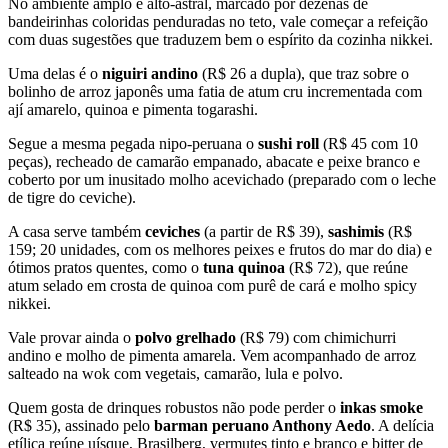
No ambiente amplo e alto-astral, marcado por dezenas de
bandeirinhas coloridas penduradas no teto, vale começar a refeição
com duas sugestões que traduzem bem o espírito da cozinha nikkei.
Uma delas é o
niguiri andino
(R$ 26 a dupla), que traz sobre o
bolinho de arroz japonês uma fatia de atum cru incrementada com
ají amarelo, quinoa e pimenta togarashi.
Segue a mesma pegada nipo-peruana o
sushi roll
(R$ 45 com 10
peças), recheado de camarão empanado, abacate e peixe branco e
coberto por um inusitado molho acevichado (preparado com o leche
de tigre do ceviche).
A casa serve também
ceviches
(a partir de R$ 39),
sashimis
(R$
159; 20 unidades, com os melhores peixes e frutos do mar do dia) e
ótimos pratos quentes, como o
tuna quinoa
(R$ 72), que reúne
atum selado em crosta de quinoa com purê de cará e molho spicy
nikkei.
Vale provar ainda o
polvo grelhado
(R$ 79) com chimichurri
andino e molho de pimenta amarela. Vem acompanhado de arroz
salteado na wok com vegetais, camarão, lula e polvo.
Quem gosta de drinques robustos não pode perder o
inkas smoke
(R$ 35), assinado pelo
barman peruano Anthony Aedo
. A delícia
etílica reúne uísque, Brasilberg, vermutes tinto e branco e bitter de