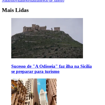
Nikkei
novidade
Restaurante
Rio de Janeiro
Mais Lidas
Sucesso de "A Odisseia" faz ilha na Sicília
se preparar para turismo