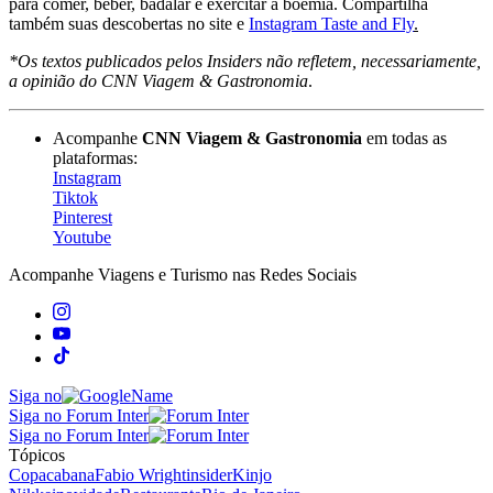
para comer, beber, badalar e exercitar a boemia. Compartilha
também suas descobertas no site e
Instagram Taste and Fly
.
*Os textos publicados pelos Insiders não refletem, necessariamente,
a opinião do CNN Viagem & Gastronomia
.
Acompanhe
CNN Viagem & Gastronomia
em todas as
plataformas:
Instagram
Tiktok
Pinterest
Youtube
Acompanhe
Viagens e Turismo
nas Redes Sociais
Siga no
Siga no Forum Inter
Siga no Forum Inter
Tópicos
Copacabana
Fabio Wright
insider
Kinjo