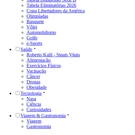
Tabela Eliminatórias 2026
Copa Libertadores da América
Olimpíadas
Basquete
Vôlei
Automobilismo
Golfe
e-Sports
Saúde
Roberto Kalil - Sinais Vitais
Alimentação
Exercícios Físicos
Vacinação
Câncer
Drogas
Obesidade
Tecnologia
Nasa
Ciência
Curiosidades
Viagem & Gastronomia
Viagem
Gastronomia