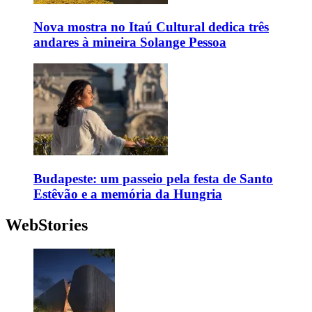
Nova mostra no Itaú Cultural dedica três
andares à mineira Solange Pessoa
Budapeste: um passeio pela festa de Santo
Estêvão e a memória da Hungria
WebStories