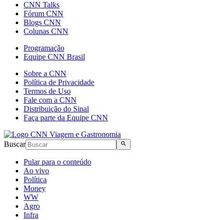
CNN Talks
Fórum CNN
Blogs CNN
Colunas CNN
Programação
Equipe CNN Brasil
Sobre a CNN
Política de Privacidade
Termos de Uso
Fale com a CNN
Distribuição do Sinal
Faça parte da Equipe CNN
Buscar
Pular para o conteúdo
Ao vivo
Política
Money
WW
Agro
Infra