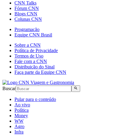
CNN Talks
Fórum CNN
Blogs CNN
Colunas CNN
Programação
Equipe CNN Brasil
Sobre a CNN
Política de Privacidade
Termos de Uso
Fale com a CNN
Distribuição do Sinal
Faça parte da Equipe CNN
Buscar
Pular para o conteúdo
Ao vivo
Política
Money
WW
Agro
Infra