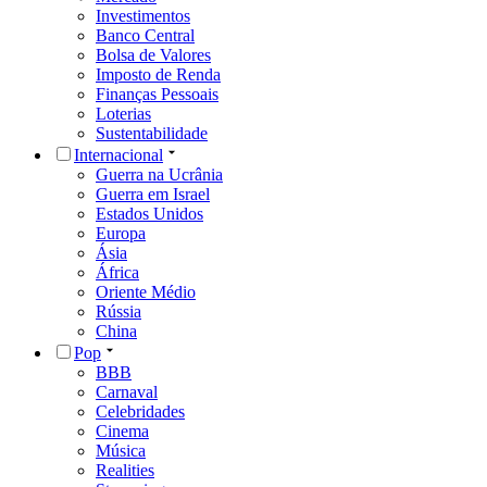
Investimentos
Banco Central
Bolsa de Valores
Imposto de Renda
Finanças Pessoais
Loterias
Sustentabilidade
Internacional
Guerra na Ucrânia
Guerra em Israel
Estados Unidos
Europa
Ásia
África
Oriente Médio
Rússia
China
Pop
BBB
Carnaval
Celebridades
Cinema
Música
Realities