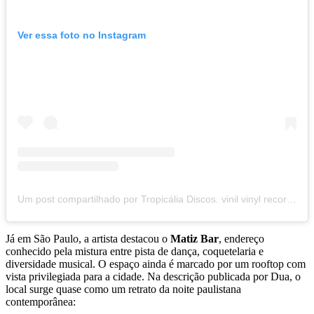
Ver essa foto no Instagram
Um post compartilhado por Tropicália Discos. vinil vinyl records Rio (@tropicaliadiscos)
Já em São Paulo, a artista destacou o
Matiz Bar
, endereço
conhecido pela mistura entre pista de dança, coquetelaria e
diversidade musical. O espaço ainda é marcado por um rooftop com
vista privilegiada para a cidade. Na descrição publicada por Dua, o
local surge quase como um retrato da noite paulistana
contemporânea: