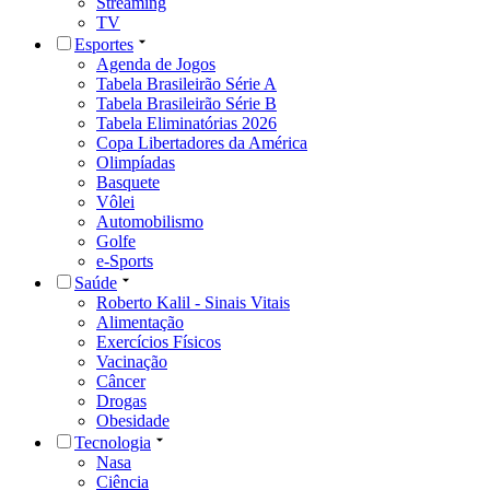
Streaming
TV
Esportes
Agenda de Jogos
Tabela Brasileirão Série A
Tabela Brasileirão Série B
Tabela Eliminatórias 2026
Copa Libertadores da América
Olimpíadas
Basquete
Vôlei
Automobilismo
Golfe
e-Sports
Saúde
Roberto Kalil - Sinais Vitais
Alimentação
Exercícios Físicos
Vacinação
Câncer
Drogas
Obesidade
Tecnologia
Nasa
Ciência