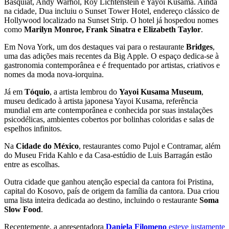
Basquiat, Andy Warhol, Roy Lichtenstein e Yayoi Kusama. Ainda
na cidade, Dua incluiu o Sunset Tower Hotel, endereço clássico de
Hollywood localizado na Sunset Strip. O hotel já hospedou nomes
como
Marilyn Monroe, Frank Sinatra e Elizabeth Taylor
.
Em Nova York, um dos destaques vai para o restaurante
Bridges
,
uma das adições mais recentes da Big Apple. O espaço dedica-se à
gastronomia contemporânea e é frequentado por artistas, criativos e
nomes da moda nova-iorquina.
Já em
Tóquio
, a artista lembrou do
Yayoi Kusama Museum
,
museu dedicado à artista japonesa Yayoi Kusama, referência
mundial em arte contemporânea e conhecida por suas instalações
psicodélicas, ambientes cobertos por bolinhas coloridas e salas de
espelhos infinitos.
Na
Cidade do México
, restaurantes como Pujol e Contramar, além
do Museu Frida Kahlo e da Casa-estúdio de Luis Barragán estão
entre as escolhas.
Outra cidade que ganhou atenção especial da cantora foi Pristina,
capital do Kosovo, país de origem da família da cantora. Dua criou
uma lista inteira dedicada ao destino, incluindo o restaurante
Soma
Slow Food
.
Recentemente, a apresentadora
Daniela Filomeno
esteve justamente