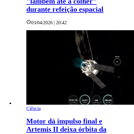
"lambem até a colher"
durante refeição espacial
03/04/2026 | 20:42
Ciência
Motor dá impulso final e
Artemis II deixa órbita da