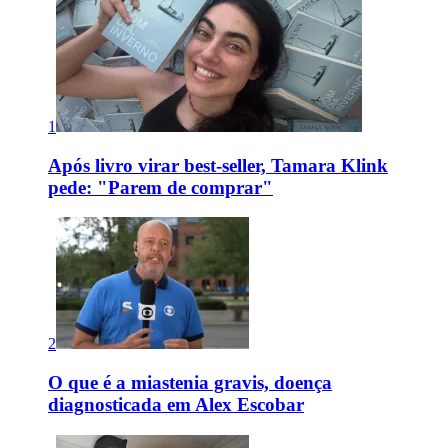
1
Após livro virar best-seller, Tamara Klink
pede: "Parem de comprar"
2
O que é a miastenia gravis, doença
diagnosticada em Alex Escobar