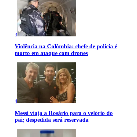
3
Violência na Colômbia: chefe de polícia é
morto em ataque com drones
4
Messi viaja a Rosário para o velório do
pai; despedida será reservada