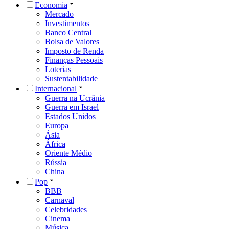
Economia
Mercado
Investimentos
Banco Central
Bolsa de Valores
Imposto de Renda
Finanças Pessoais
Loterias
Sustentabilidade
Internacional
Guerra na Ucrânia
Guerra em Israel
Estados Unidos
Europa
Ásia
África
Oriente Médio
Rússia
China
Pop
BBB
Carnaval
Celebridades
Cinema
Música