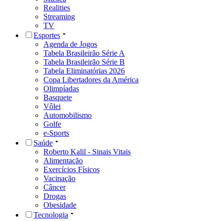
Realities
Streaming
TV
Esportes
Agenda de Jogos
Tabela Brasileirão Série A
Tabela Brasileirão Série B
Tabela Eliminatórias 2026
Copa Libertadores da América
Olimpíadas
Basquete
Vôlei
Automobilismo
Golfe
e-Sports
Saúde
Roberto Kalil - Sinais Vitais
Alimentação
Exercícios Físicos
Vacinação
Câncer
Drogas
Obesidade
Tecnologia