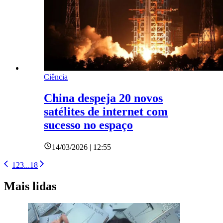
Ciência
China despeja 20 novos
satélites de internet com
sucesso no espaço
14/03/2026 | 12:55
1
2
3
...
18
Mais lidas