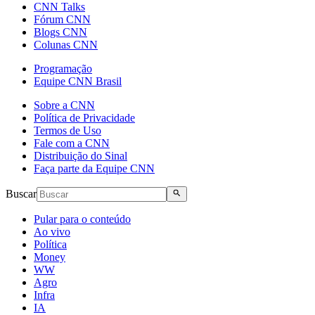
CNN Talks
Fórum CNN
Blogs CNN
Colunas CNN
Programação
Equipe CNN Brasil
Sobre a CNN
Política de Privacidade
Termos de Uso
Fale com a CNN
Distribuição do Sinal
Faça parte da Equipe CNN
Buscar
Pular para o conteúdo
Ao vivo
Política
Money
WW
Agro
Infra
IA