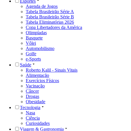
Esportes
Agenda de Jogos
Tabela Brasileirão Série A
Tabela Brasileirão Série B
Tabela Eliminatórias 2026
Copa Libertadores da América
Olimpíadas
Basquete
Vôlei
Automobilismo
Golfe
e-Sports
Saúde
Roberto Kalil - Sinais Vitais
Alimentação
Exercícios Físicos
Vacinação
Câncer
Drogas
Obesidade
Tecnologia
Nasa
Ciência
Curiosidades
Viagem & Gastronomia