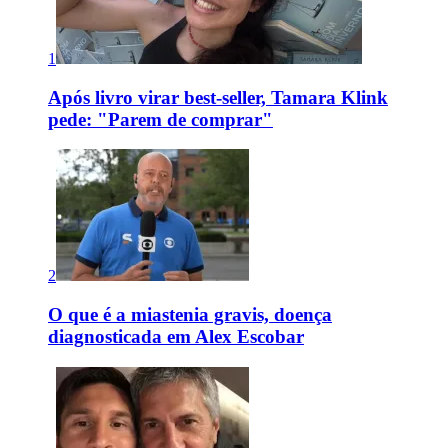
1
Após livro virar best-seller, Tamara Klink
pede: "Parem de comprar"
2
O que é a miastenia gravis, doença
diagnosticada em Alex Escobar