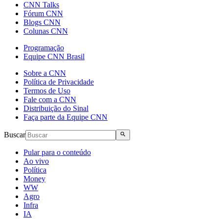
CNN Talks
Fórum CNN
Blogs CNN
Colunas CNN
Programação
Equipe CNN Brasil
Sobre a CNN
Política de Privacidade
Termos de Uso
Fale com a CNN
Distribuição do Sinal
Faça parte da Equipe CNN
Buscar
Pular para o conteúdo
Ao vivo
Política
Money
WW
Agro
Infra
IA