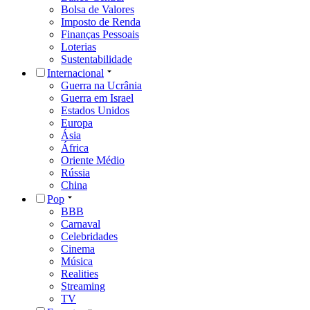
Bolsa de Valores
Imposto de Renda
Finanças Pessoais
Loterias
Sustentabilidade
Internacional
Guerra na Ucrânia
Guerra em Israel
Estados Unidos
Europa
Ásia
África
Oriente Médio
Rússia
China
Pop
BBB
Carnaval
Celebridades
Cinema
Música
Realities
Streaming
TV