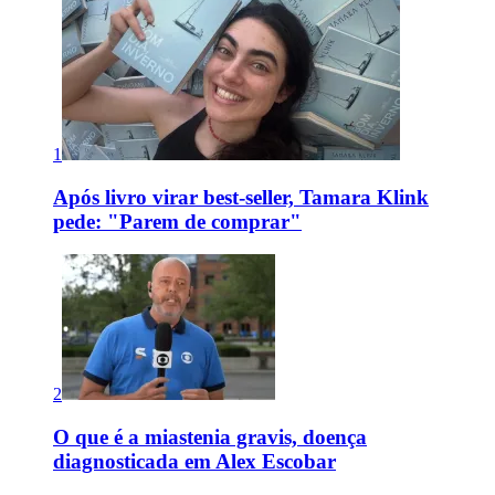
1
Após livro virar best-seller, Tamara Klink
pede: "Parem de comprar"
2
O que é a miastenia gravis, doença
diagnosticada em Alex Escobar