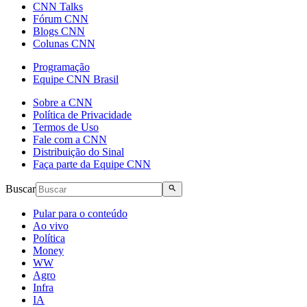
CNN Talks
Fórum CNN
Blogs CNN
Colunas CNN
Programação
Equipe CNN Brasil
Sobre a CNN
Política de Privacidade
Termos de Uso
Fale com a CNN
Distribuição do Sinal
Faça parte da Equipe CNN
Buscar
Pular para o conteúdo
Ao vivo
Política
Money
WW
Agro
Infra
IA