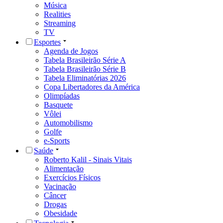
Música
Realities
Streaming
TV
Esportes
Agenda de Jogos
Tabela Brasileirão Série A
Tabela Brasileirão Série B
Tabela Eliminatórias 2026
Copa Libertadores da América
Olimpíadas
Basquete
Vôlei
Automobilismo
Golfe
e-Sports
Saúde
Roberto Kalil - Sinais Vitais
Alimentação
Exercícios Físicos
Vacinação
Câncer
Drogas
Obesidade