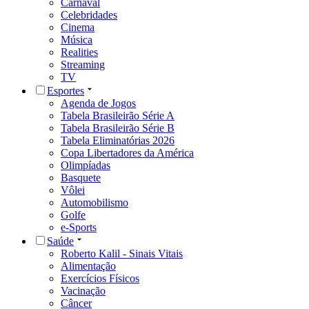
Carnaval
Celebridades
Cinema
Música
Realities
Streaming
TV
Esportes
Agenda de Jogos
Tabela Brasileirão Série A
Tabela Brasileirão Série B
Tabela Eliminatórias 2026
Copa Libertadores da América
Olimpíadas
Basquete
Vôlei
Automobilismo
Golfe
e-Sports
Saúde
Roberto Kalil - Sinais Vitais
Alimentação
Exercícios Físicos
Vacinação
Câncer