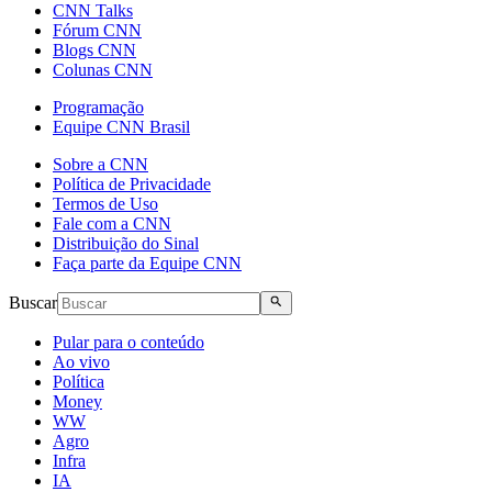
CNN Talks
Fórum CNN
Blogs CNN
Colunas CNN
Programação
Equipe CNN Brasil
Sobre a CNN
Política de Privacidade
Termos de Uso
Fale com a CNN
Distribuição do Sinal
Faça parte da Equipe CNN
Buscar
Pular para o conteúdo
Ao vivo
Política
Money
WW
Agro
Infra
IA