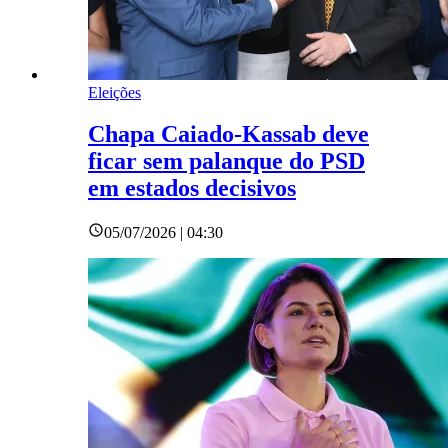
Eleições
Chapa Caiado-Kassab deve
ficar sem palanque do PSD
em estados decisivos
05/07/2026 | 04:30