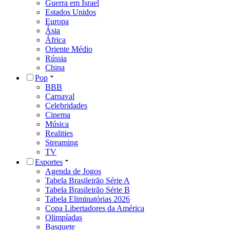
Guerra em Israel
Estados Unidos
Europa
Ásia
África
Oriente Médio
Rússia
China
Pop
BBB
Carnaval
Celebridades
Cinema
Música
Realities
Streaming
TV
Esportes
Agenda de Jogos
Tabela Brasileirão Série A
Tabela Brasileirão Série B
Tabela Eliminatórias 2026
Copa Libertadores da América
Olimpíadas
Basquete