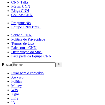
CNN Talks
Fórum CNN
Blogs CNN
Colunas CNN
Programação
Equipe CNN Brasil
Sobre a CNN
Política de Privacidade
Termos de Uso
Fale com a CNN
Distribuição do Sinal
Faça parte da Equipe CNN
Buscar
Pular para o conteúdo
Ao vivo
Política
Money
WW
Agro
Infra
IA