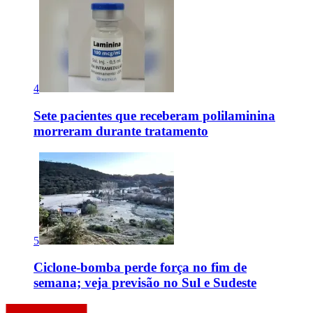
4
Sete pacientes que receberam polilaminina
morreram durante tratamento
5
Ciclone-bomba perde força no fim de
semana; veja previsão no Sul e Sudeste