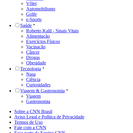
Vôlei
Automobilismo
Golfe
e-Sports
Saúde
Roberto Kalil - Sinais Vitais
Alimentação
Exercícios Físicos
Vacinação
Câncer
Drogas
Obesidade
Tecnologia
Nasa
Ciência
Curiosidades
Viagem & Gastronomia
Viagem
Gastronomia
Sobre a CNN Brasil
Aviso Legal e Política de Privacidade
Termos de Uso
Fale com a CNN
Faça parte da Equipe CNN