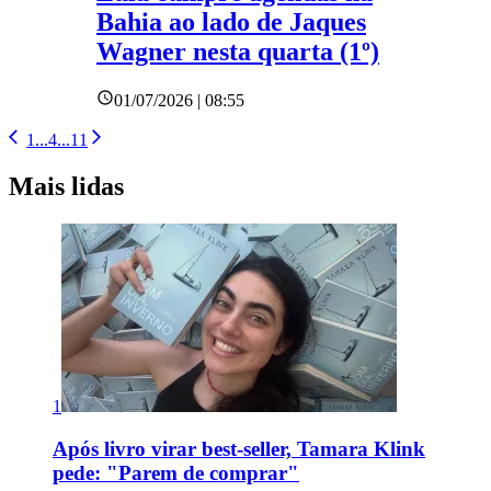
Bahia ao lado de Jaques
Wagner nesta quarta (1º)
01/07/2026 | 08:55
1
...
4
...
11
Mais lidas
1
Após livro virar best-seller, Tamara Klink
pede: "Parem de comprar"