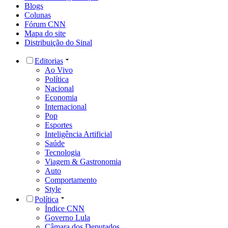
Blogs
Colunas
Fórum CNN
Mapa do site
Distribuição do Sinal
Editorias
Ao Vivo
Política
Nacional
Economia
Internacional
Pop
Esportes
Inteligência Artificial
Saúde
Tecnologia
Viagem & Gastronomia
Auto
Comportamento
Style
Política
Índice CNN
Governo Lula
Câmara dos Deputados