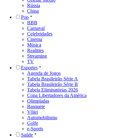
Rússia
China
Pop
BBB
Carnaval
Celebridades
Cinema
Música
Realities
Streaming
TV
Esportes
Agenda de Jogos
Tabela Brasileirão Série A
Tabela Brasileirão Série B
Tabela Eliminatórias 2026
Copa Libertadores da América
Olimpíadas
Basquete
Vôlei
Automobilismo
Golfe
e-Sports
Saúde