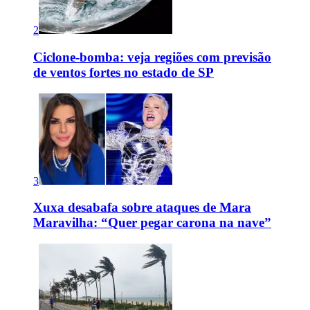
2
Ciclone-bomba: veja regiões com previsão
de ventos fortes no estado de SP
3
Xuxa desabafa sobre ataques de Mara
Maravilha: “Quer pegar carona na nave”