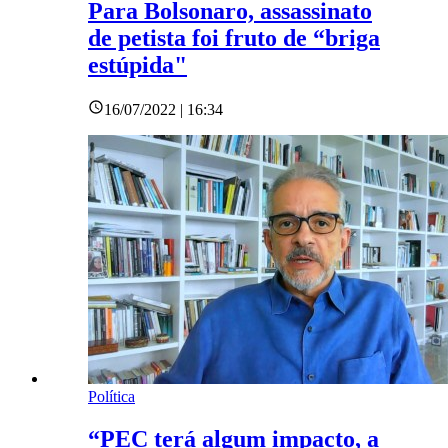
Para Bolsonaro, assassinato
de petista foi fruto de “briga
estúpida"
16/07/2022 | 16:34
Política
“PEC terá algum impacto, a