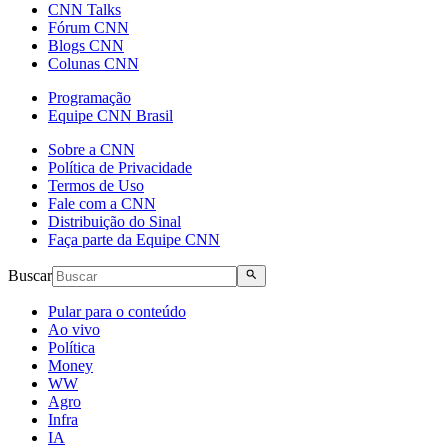
CNN Talks
Fórum CNN
Blogs CNN
Colunas CNN
Programação
Equipe CNN Brasil
Sobre a CNN
Política de Privacidade
Termos de Uso
Fale com a CNN
Distribuição do Sinal
Faça parte da Equipe CNN
Buscar
Pular para o conteúdo
Ao vivo
Política
Money
WW
Agro
Infra
IA