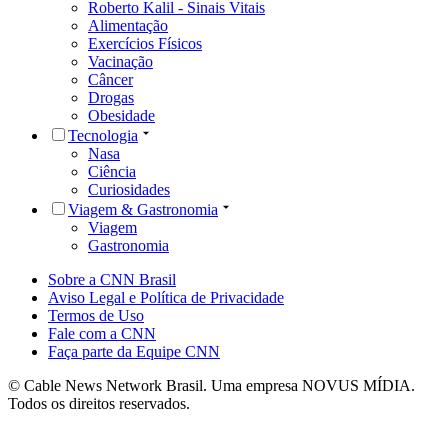
Roberto Kalil - Sinais Vitais
Alimentação
Exercícios Físicos
Vacinação
Câncer
Drogas
Obesidade
Tecnologia
Nasa
Ciência
Curiosidades
Viagem & Gastronomia
Viagem
Gastronomia
Sobre a CNN Brasil
Aviso Legal e Política de Privacidade
Termos de Uso
Fale com a CNN
Faça parte da Equipe CNN
© Cable News Network Brasil. Uma empresa NOVUS MÍDIA.
Todos os direitos reservados.