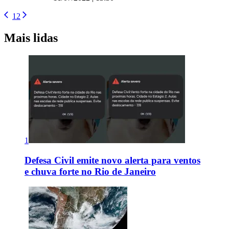
1
2
Mais lidas
1
Defesa Civil emite novo alerta para ventos
e chuva forte no Rio de Janeiro