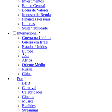
Investimentos
Banco Central
Bolsa de Valores
Imposto de Renda
Finanças Pessoais
Loterias
Sustentabilidade
Internacional
Guerra na Ucrânia
Guerra em Israel
Estados Unidos
Europa
Ásia
África
Oriente Médio
Rússia
China
Pop
BBB
Carnaval
Celebridades
Cinema
Música
Realities
Streaming