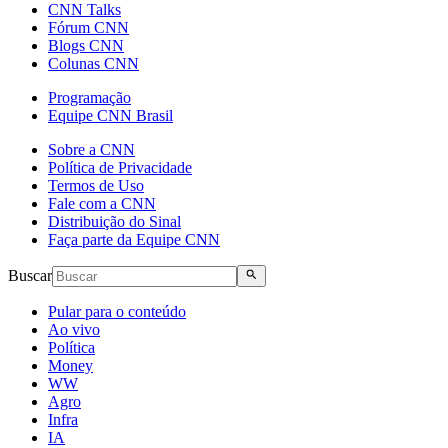
CNN Talks
Fórum CNN
Blogs CNN
Colunas CNN
Programação
Equipe CNN Brasil
Sobre a CNN
Política de Privacidade
Termos de Uso
Fale com a CNN
Distribuição do Sinal
Faça parte da Equipe CNN
Buscar
Pular para o conteúdo
Ao vivo
Política
Money
WW
Agro
Infra
IA