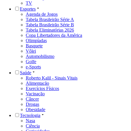
TV
Esportes
Agenda de Jogos
Tabela Brasileirão Série A
Tabela Brasileirão Série B
Tabela Eliminatórias 2026
Copa Libertadores da América
Olimpíadas
Basquete
Vôlei
Automobilismo
Golfe
e-Sports
Saúde
Roberto Kalil - Sinais Vitais
Alimentação
Exercícios Físicos
Vacinação
Câncer
Drogas
Obesidade
Tecnologia
Nasa
Ciência