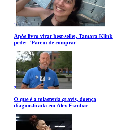
1
Após livro virar best-seller, Tamara Klink
pede: "Parem de comprar"
2
O que é a miastenia gravis, doença
diagnosticada em Alex Escobar