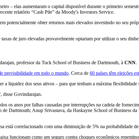
heiro – elas aumentaram o capital disponível durante o primeiro semest
ecente relatório “Cash Pile” da Moody's Investors Service.
m potencialmente obter retornos mais elevados investindo no seu própr
taxas de juro elevadas provavelmente optariam por utilizar o seu dinhei
ndarajan, professor da Tuck School of Business de Dartmouth, à
CNN
.
 de previsibilidade em todo o mundo
. Cerca de
60 países têm eleições es
nter a liquidez dos seus ativos – para que tenham a máxima flexibilidad
, disse Govindarajan.
odos os anos por falhas causadas por interrupções na cadeia de forneci
an de Dartmouth; Anup Srivastava, da Haskayne School of Business da 
está correlacionado com uma diminuição de 5% na probabilidade de tal
 caixa funcionam como um seguro contra choques econômicos repentinos