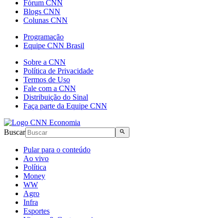
Fórum CNN
Blogs CNN
Colunas CNN
Programação
Equipe CNN Brasil
Sobre a CNN
Política de Privacidade
Termos de Uso
Fale com a CNN
Distribuição do Sinal
Faça parte da Equipe CNN
Buscar
Pular para o conteúdo
Ao vivo
Política
Money
WW
Agro
Infra
Esportes