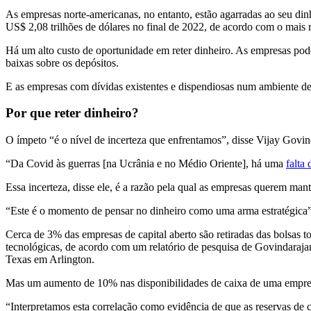
As empresas norte-americanas, no entanto, estão agarradas ao seu din
US$ 2,08 trilhões de dólares no final de 2022, de acordo com o mais r
Há um alto custo de oportunidade em reter dinheiro. As empresas pode
baixas sobre os depósitos.
E as empresas com dívidas existentes e dispendiosas num ambiente de 
Por que reter dinheiro?
O ímpeto “é o nível de incerteza que enfrentamos”, disse Vijay Govi
“Da Covid às guerras [na Ucrânia e no Médio Oriente], há uma
falta
Essa incerteza, disse ele, é a razão pela qual as empresas querem ma
“Este é o momento de pensar no dinheiro como uma arma estratégica”
Cerca de 3% das empresas de capital aberto são retiradas das bolsas t
tecnológicas, de acordo com um relatório de pesquisa de Govindaraj
Texas em Arlington.
Mas um aumento de 10% nas disponibilidades de caixa de uma empresa 
“Interpretamos esta correlação como evidência de que as reservas de