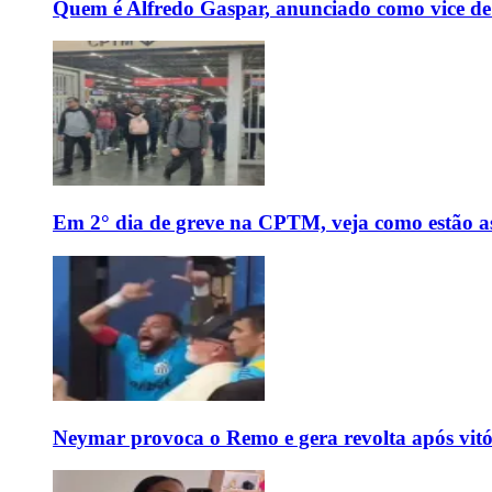
Quem é Alfredo Gaspar, anunciado como vice de
Em 2° dia de greve na CPTM, veja como estão as 
Neymar provoca o Remo e gera revolta após vit