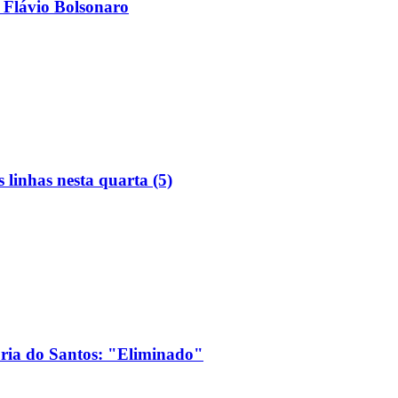
 Flávio Bolsonaro
linhas nesta quarta (5)
ória do Santos: "Eliminado"