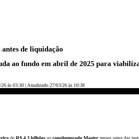
antes de liquidação
a ao fundo em abril de 2025 para viabiliza
/26 às 03:30
|
Atualizado
27/03/26 às 10:38
CNN NOVO DIA
ceira
de
R$ 4,3 bilhões
ao
conglomerado Master
meses antes das inst