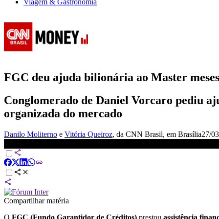
Viagem & Gastronomia
FGC deu ajuda bilionária ao Master meses 
Conglomerado de Daniel Vorcaro pediu ajud
organizada do mercado
Danilo Moliterno
e
Vitória Queiroz
, da CNN Brasil
, em Brasília
27/03
FGC deu ajuda bilionária ao Master meses antes de liquidação | 
Compartilhar matéria
O
FGC (Fundo Garantidor de Créditos)
prestou
assistência finan