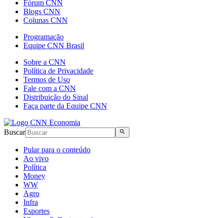
Fórum CNN
Blogs CNN
Colunas CNN
Programação
Equipe CNN Brasil
Sobre a CNN
Política de Privacidade
Termos de Uso
Fale com a CNN
Distribuição do Sinal
Faça parte da Equipe CNN
Buscar
Pular para o conteúdo
Ao vivo
Política
Money
WW
Agro
Infra
Esportes