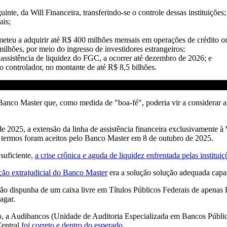
nte, da Will Financeira, transferindo-se o controle dessas instituições;
ais;
teu a adquirir até R$ 400 milhões mensais em operações de crédito o
lhões, por meio do ingresso de investidores estrangeiros;
assistência de liquidez do FGC, a ocorrer até dezembro de 2026; e
lo controlador, no montante de até R$ 8,5 bilhões.
nco Master que, como medida de "boa-fé", poderia vir a considerar a 
e 2025, a extensão da linha de assistência financeira exclusivamente à
 termos foram aceitos pelo Banco Master em 8 de outubro de 2025.
suficiente,
a crise crônica e aguda de liquidez enfrentada pelas institui
ção extrajudicial do Banco Master
era a solução solução adequada capa
ção dispunha de um caixa livre em Títulos Públicos Federais de apena
agar.
, a Audibancos (Unidade de Auditoria Especializada em Bancos Públic
Central
foi correto e dentro do esperado
.