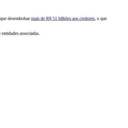
r que desembolsar
mais de R$ 51 bilhões aos credores
, o que
 entidades associadas.