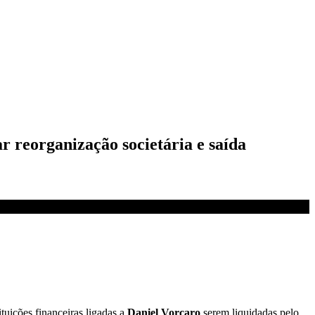
r reorganização societária e saída
ituições financeiras ligadas a
Daniel Vorcaro
serem liquidadas pelo