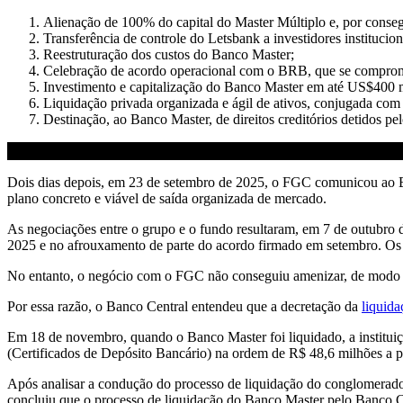
Alienação de 100% do capital do Master Múltiplo e, por consegui
Transferência de controle do Letsbank a investidores institucion
Reestruturação dos custos do Banco Master;
Celebração de acordo operacional com o BRB, que se comprome
Investimento e capitalização do Banco Master em até US$400 mi
Liquidação privada organizada e ágil de ativos, conjugada com 
Destinação, ao Banco Master, de direitos creditórios detidos pe
Dois dias depois, em 23 de setembro de 2025, o FGC comunicou ao Ba
plano concreto e viável de saída organizada de mercado.
As negociações entre o grupo e o fundo resultaram, em 7 de outubro d
2025 e no afrouxamento de parte do acordo firmado em setembro. Os
No entanto, o negócio com o FGC não conseguiu amenizar, de modo 
Por essa razão, o Banco Central entendeu que a decretação da
liquida
Em 18 de novembro, quando o Banco Master foi liquidado, a institui
(Certificados de Depósito Bancário) na ordem de R$ 48,6 milhões a p
Após analisar a condução do processo de liquidação do conglomerado
concluiu que o processo de liquidação do Banco Master pelo Banco 