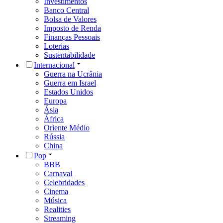
Investimentos
Banco Central
Bolsa de Valores
Imposto de Renda
Finanças Pessoais
Loterias
Sustentabilidade
Internacional
Guerra na Ucrânia
Guerra em Israel
Estados Unidos
Europa
Ásia
África
Oriente Médio
Rússia
China
Pop
BBB
Carnaval
Celebridades
Cinema
Música
Realities
Streaming