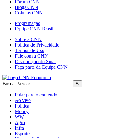
Fórum CNN
Blogs CNN
Colunas CNN
Programação
Equipe CNN Brasil
Sobre a CNN
Política de Privacidade
Termos de Uso
Fale com a CNN
Distribuição do Sinal
Faça parte da Equipe CNN
Buscar
Pular para o conteúdo
Ao vivo
Política
Money
WW
Agro
Infra
Esportes