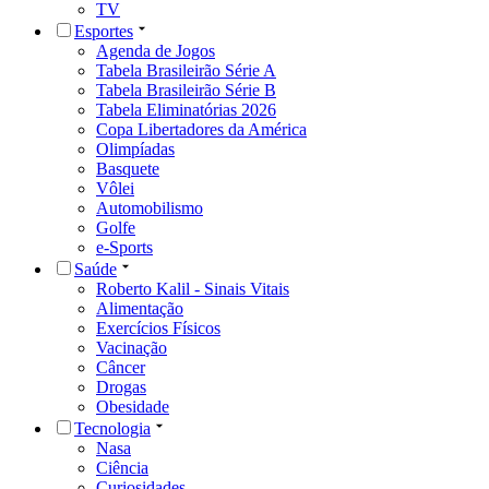
TV
Esportes
Agenda de Jogos
Tabela Brasileirão Série A
Tabela Brasileirão Série B
Tabela Eliminatórias 2026
Copa Libertadores da América
Olimpíadas
Basquete
Vôlei
Automobilismo
Golfe
e-Sports
Saúde
Roberto Kalil - Sinais Vitais
Alimentação
Exercícios Físicos
Vacinação
Câncer
Drogas
Obesidade
Tecnologia
Nasa
Ciência
Curiosidades