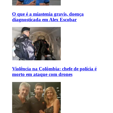
O que é a miastenia gravis, doença
diagnosticada em Alex Escobar
Violência na Colômbia: chefe de polícia é
morto em ataque com drones