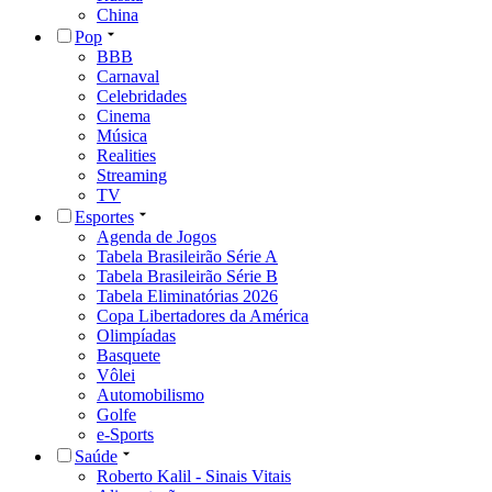
China
Pop
BBB
Carnaval
Celebridades
Cinema
Música
Realities
Streaming
TV
Esportes
Agenda de Jogos
Tabela Brasileirão Série A
Tabela Brasileirão Série B
Tabela Eliminatórias 2026
Copa Libertadores da América
Olimpíadas
Basquete
Vôlei
Automobilismo
Golfe
e-Sports
Saúde
Roberto Kalil - Sinais Vitais