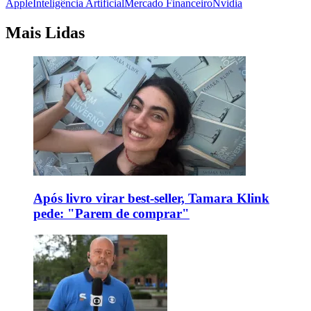
Apple
Inteligência Artificial
Mercado Financeiro
Nvidia
Mais Lidas
Após livro virar best-seller, Tamara Klink
pede: "Parem de comprar"