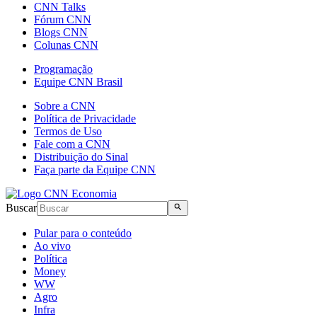
CNN Talks
Fórum CNN
Blogs CNN
Colunas CNN
Programação
Equipe CNN Brasil
Sobre a CNN
Política de Privacidade
Termos de Uso
Fale com a CNN
Distribuição do Sinal
Faça parte da Equipe CNN
Buscar
Pular para o conteúdo
Ao vivo
Política
Money
WW
Agro
Infra