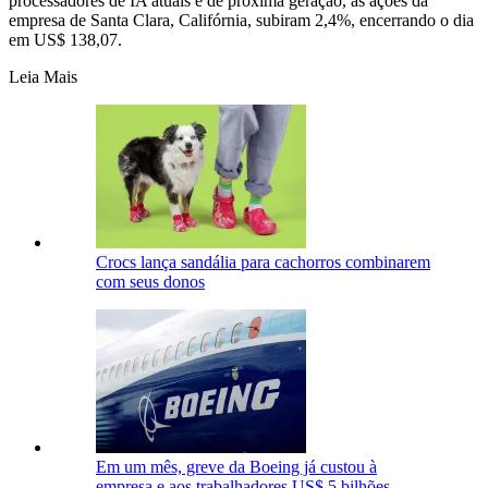
processadores de IA atuais e de próxima geração, as ações da
empresa de Santa Clara, Califórnia, subiram 2,4%, encerrando o dia
em US$ 138,07.
Leia Mais
Crocs lança sandália para cachorros combinarem
com seus donos
Em um mês, greve da Boeing já custou à
empresa e aos trabalhadores US$ 5 bilhões