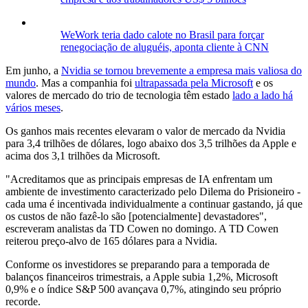
WeWork teria dado calote no Brasil para forçar
renegociação de aluguéis, aponta cliente à CNN
Em junho, a
Nvidia se tornou brevemente a empresa mais valiosa do
mundo
. Mas a companhia foi
ultrapassada pela Microsoft
e os
valores de mercado do trio de tecnologia têm estado
lado a lado há
vários meses
.
Os ganhos mais recentes elevaram o valor de mercado da Nvidia
para 3,4 trilhões de dólares, logo abaixo dos 3,5 trilhões da Apple e
acima dos 3,1 trilhões da Microsoft.
"Acreditamos que as principais empresas de IA enfrentam um
ambiente de investimento caracterizado pelo Dilema do Prisioneiro -
cada uma é incentivada individualmente a continuar gastando, já que
os custos de não fazê-lo são [potencialmente] devastadores",
escreveram analistas da TD Cowen no domingo. A TD Cowen
reiterou preço-alvo de 165 dólares para a Nvidia.
Conforme os investidores se preparando para a temporada de
balanços financeiros trimestrais, a Apple subia 1,2%, Microsoft
0,9% e o índice S&P 500 avançava 0,7%, atingindo seu próprio
recorde.