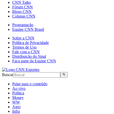
CNN Talks
Fórum CNN
Blogs CNN
Colunas CNN
Programação
Equipe CNN Brasil
Sobre a CNN
Política de Privacidade
Termos de Uso
Fale com a CNN
Distribuição do Sinal
Faça parte da Equipe CNN
Buscar
Pular para o conteúdo
Ao vivo
Política
Money
WW
Agro
Infra