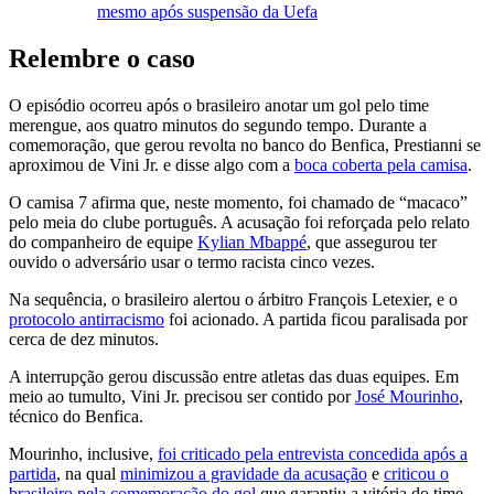
mesmo após suspensão da Uefa
Relembre o caso
O episódio ocorreu após o brasileiro anotar um gol pelo time
merengue, aos quatro minutos do segundo tempo. Durante a
comemoração, que gerou revolta no banco do Benfica, Prestianni se
aproximou de Vini Jr. e disse algo com a
boca coberta pela camisa
.
O camisa 7 afirma que, neste momento, foi chamado de “macaco”
pelo meia do clube português. A acusação foi reforçada pelo relato
do companheiro de equipe
Kylian Mbappé
, que assegurou ter
ouvido o adversário usar o termo racista cinco vezes.
Na sequência, o brasileiro alertou o árbitro François Letexier, e o
protocolo antirracismo
foi acionado. A partida ficou paralisada por
cerca de dez minutos.
A interrupção gerou discussão entre atletas das duas equipes. Em
meio ao tumulto, Vini Jr. precisou ser contido por
José Mourinho
,
técnico do Benfica.
Mourinho, inclusive,
foi criticado pela entrevista concedida após a
partida
, na qual
minimizou a gravidade da acusação
e
criticou o
brasileiro pela comemoração do gol
que garantiu a vitória do time