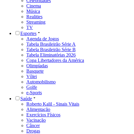
Celebridades
Cinema
Música
Realities
Streaming
TV
Esportes
Agenda de Jogos
Tabela Brasileirão Série A
Tabela Brasileirão Série B
Tabela Eliminatórias 2026
Copa Libertadores da América
Olimpíadas
Basquete
Vôlei
Automobilismo
Golfe
e-Sports
Saúde
Roberto Kalil - Sinais Vitais
Alimentação
Exercícios Físicos
Vacinação
Câncer
Drogas