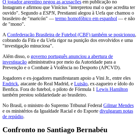
O jogador argentino negou as acusações
em publicação no
Instagram e afirmou que Vinícius "interpretou mal o que acredita ter
ouvido". Segundo a
ESPN
, Prestianni alegou à Uefa que chamou o
brasileiro de "maricón" —
termo homofóbico em espanhol
— e não
de "mono".
A
Confederação Brasileira de Futebol (CBF) também se posicionou
,
cobrando da Fifa e da Uefa rigor na punição dos envolvidos e uma
"investigação minuciosa".
Além disso, o
governo português anunciou a abertura de
investigação
administrativa por meio da Autoridade para a
Prevenção e o Combate à Violência no Desporto (APCVD).
Jogadores e ex-jogadores manifestaram apoio a Vini Jr., entre eles
Endrick
, atacante do Real Madrid, e
Luisão
, ex-zagueiro e ídolo do
Benfica. Fora do futebol, o piloto de Fórmula 1
Lewis Hamilton
também prestou solidariedade ao brasileiro.
No Brasil, o ministro do Supremo Tribunal Federal
Gilmar Mendes
e os ministérios da Igualdade Racial e do Esporte
divulgaram notas
de repúdio
.
Confronto no Santiago Bernabéu