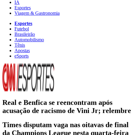
IA
Esportes
Viagem & Gastronomia
Esportes
Futebol
Brasileirão
Automobilismo
Tênis
Apostas
eSports
Real e Benfica se reencontram após
acusação de racismo de Vini Jr; relembre
Times disputam vaga nas oitavas de final
da Champions League nesta quarta-feira