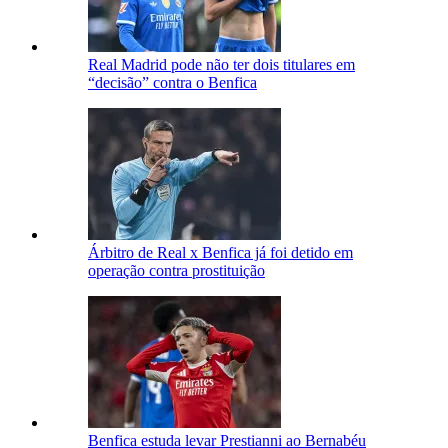
Real Madrid pode não ter dois titulares em
“decisão” contra o Benfica
Árbitro de Real x Benfica já foi detido em
operação contra prostituição
Benfica estuda levar Prestianni ao Bernabéu