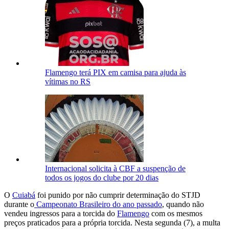
Flamengo terá PIX em camisa para ajuda às
vítimas no RS
Internacional solicita à CBF a suspenção de
todos os jogos do clube por 20 dias
O
Cuiabá
foi punido por não cumprir determinação do STJD
durante o
Campeonato Brasileiro do ano passado
, quando não
vendeu ingressos para a torcida do
Flamengo
com os mesmos
preços praticados para a própria torcida. Nesta segunda (7), a multa