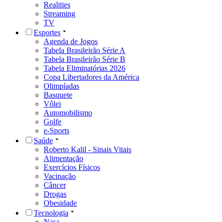
Realities
Streaming
TV
Esportes
Agenda de Jogos
Tabela Brasileirão Série A
Tabela Brasileirão Série B
Tabela Eliminatórias 2026
Copa Libertadores da América
Olimpíadas
Basquete
Vôlei
Automobilismo
Golfe
e-Sports
Saúde
Roberto Kalil - Sinais Vitais
Alimentação
Exercícios Físicos
Vacinação
Câncer
Drogas
Obesidade
Tecnologia
Nasa