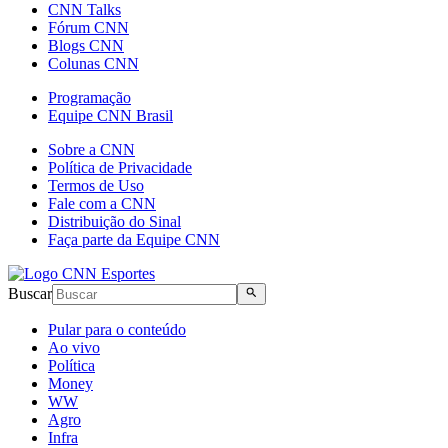
CNN Talks
Fórum CNN
Blogs CNN
Colunas CNN
Programação
Equipe CNN Brasil
Sobre a CNN
Política de Privacidade
Termos de Uso
Fale com a CNN
Distribuição do Sinal
Faça parte da Equipe CNN
Buscar
Pular para o conteúdo
Ao vivo
Política
Money
WW
Agro
Infra