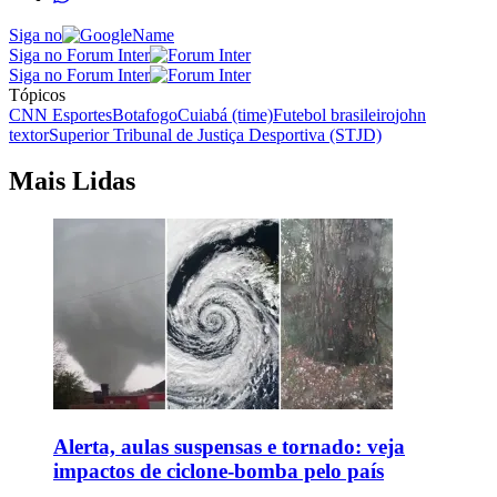
Siga no
Siga no Forum Inter
Siga no Forum Inter
Tópicos
CNN Esportes
Botafogo
Cuiabá (time)
Futebol brasileiro
john
textor
Superior Tribunal de Justiça Desportiva (STJD)
Mais Lidas
Alerta, aulas suspensas e tornado: veja
impactos de ciclone-bomba pelo país