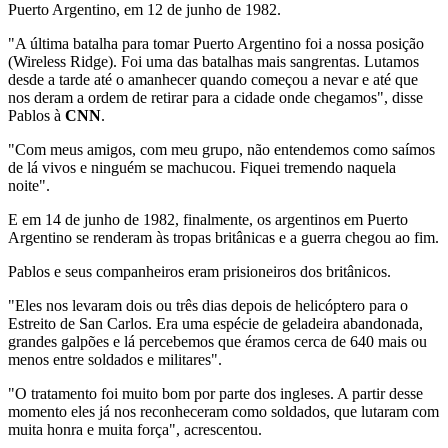
Puerto Argentino, em 12 de junho de 1982.
"A última batalha para tomar Puerto Argentino foi a nossa posição
(Wireless Ridge). Foi uma das batalhas mais sangrentas. Lutamos
desde a tarde até o amanhecer quando começou a nevar e até que
nos deram a ordem de retirar para a cidade onde chegamos", disse
Pablos à
CNN
.
"Com meus amigos, com meu grupo, não entendemos como saímos
de lá vivos e ninguém se machucou. Fiquei tremendo naquela
noite".
E em 14 de junho de 1982, finalmente, os argentinos em Puerto
Argentino se renderam às tropas britânicas e a guerra chegou ao fim.
Pablos e seus companheiros eram prisioneiros dos britânicos.
"Eles nos levaram dois ou três dias depois de helicóptero para o
Estreito de San Carlos. Era uma espécie de geladeira abandonada,
grandes galpões e lá percebemos que éramos cerca de 640 mais ou
menos entre soldados e militares".
"O tratamento foi muito bom por parte dos ingleses. A partir desse
momento eles já nos reconheceram como soldados, que lutaram com
muita honra e muita força", acrescentou.