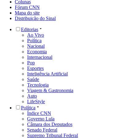
Colunas
Fórum CNN
Mapa do site
Distribuição do Sinal
Editorias
Ao Vivo
Política
Nacional
Economia
Internacional
Pop
Esportes
Inteligência Artificial
Saúde
Tecnologia
Viagem & Gastronomia
Auto
LifeStyle
Política
Índice CNN
Governo Lula
Câmara dos Deputados
Senado Federal
Supremo Tribunal Federal