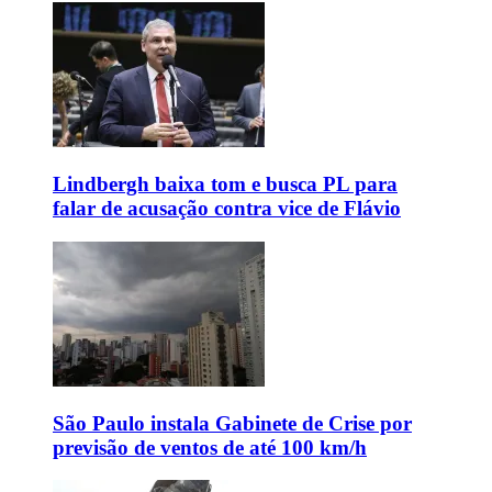
Lindbergh baixa tom e busca PL para
falar de acusação contra vice de Flávio
São Paulo instala Gabinete de Crise por
previsão de ventos de até 100 km/h