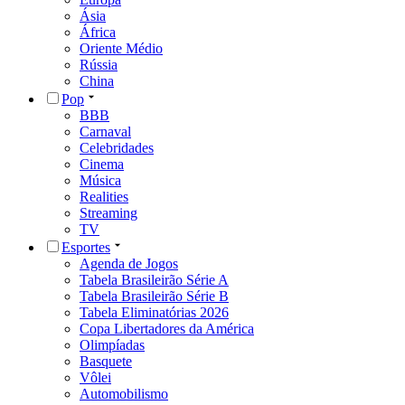
Ásia
África
Oriente Médio
Rússia
China
Pop
BBB
Carnaval
Celebridades
Cinema
Música
Realities
Streaming
TV
Esportes
Agenda de Jogos
Tabela Brasileirão Série A
Tabela Brasileirão Série B
Tabela Eliminatórias 2026
Copa Libertadores da América
Olimpíadas
Basquete
Vôlei
Automobilismo