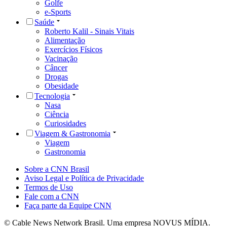
Golfe
e-Sports
Saúde
Roberto Kalil - Sinais Vitais
Alimentação
Exercícios Físicos
Vacinação
Câncer
Drogas
Obesidade
Tecnologia
Nasa
Ciência
Curiosidades
Viagem & Gastronomia
Viagem
Gastronomia
Sobre a CNN Brasil
Aviso Legal e Política de Privacidade
Termos de Uso
Fale com a CNN
Faça parte da Equipe CNN
© Cable News Network Brasil. Uma empresa NOVUS MÍDIA.