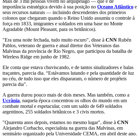
Mais de 3 mil pessoas vivem no arquipélago — que é de
importância estratégica devido à sua posição no
Oceano Atlântico
e
seus recursos naturais — incluindo descendentes dos primeiros
colonos que chegaram quando o Reino Unido assumiu o controle à
força em 1833, imigrantes e soldados em uma base no Monte
Agradable (Mount Pleasant, para os britânicos).
"Era uma noite fechada, tudo muito escuro", disse à
CNN
Rubén
Pablos, veterano de guerra e atual diretor dos Veteranos das
Malvinas da província de Rio Negro, que participou da batalha de
Wireless Ridge em junho de 1982.
Ele conta que estava chuviscando, e de tantos sinalizadores e balas
traçantes, parecia dia. “Estávamos lutando e pela quantidade de luz
no céu, de tudo isso que eles dispararam, o número de projéteis
parecia dia".
A guerra durou pouco mais de dois meses. Mas também, como a
Ucrânia
, naquela época concentrou os olhos do mundo em um
combate mortal e espetacular, com um saldo de 649 soldados
argentinos, 255 soldados britânicos e 3 civis mortos.
"Quarenta anos depois, estamos no mesmo lugar", disse à
CNN
Alejandro Corbacho, especialista na guerra das Malvinas, em
seminário organizado pela Universidade CEMA, em abril deste ano.