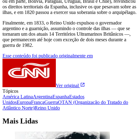
ou em parte, Bolívia, Paraguai, Uruguai, Brasil e Chile), reivindicou
os direitos territoriais da Espanha, inclusive os que pesavam sobre as
ilhas, e em 1820 passou a exercer sua soberania sobre o arquipélago.
Finalmente, em 1833, o Reino Unido expulsou o governador
argentino e a guarnição, assumindo o controle das ilhas — que se
tornaram um dos atuais 14 Territórios Ultramarinos Britânicos —,
que permanecem até hoje com exceção de dois meses durante a
guerra de 1982.
Esse conteúdo foi publicado originalmente em
Ver original
Tópicos
América Latina
Argentina
Espanha
Estados
Unidos
Europa
França
Guerra
OTAN (Organização do Tratado do
Atlântico Norte)
Reino Unido
Mais Lidas