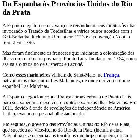
Da Espanha às Províncias Unidas do Rio
da Prata
A Espanha rejeitou esses avanços e reivindicou seus direitos às ilhas
invocando o Tratado de Tordesilhas e vários outros acordos com a
Grã-Bretanha, incluindo Utrecht em 1713 e a convenção Nootka
Sound em 1790.
Mas foram finalmente os franceses que iniciaram a colonização das
ilhas com o primeiro povoado, Puerto Luis, fundado em 1764, como
assinala o trabalho de Cisneros e Escudé.
Como esses marinheiros vinham de Saint-Malo, na
França
,
batizaram as ilhas como Les Malouines, de onde derivou o nome
espanhol Las Malvinas.
A Espanha negociou com a França a transferência de Puerto Luís
para sua soberania e exerceu o controle sobre as Ilhas Malvinas. Em
1811, devido à onda de revoluções de independência na América
Latina, evacuou o pessoal ali estacionado.
Em seguida, o governo das Províncias Unidas do Río de la Plata,
que sucedeu ao Vice-Reino do Río de la Plata (incluía a atual
Argentina e se estendia aos territórios que hoje compõem, no todo