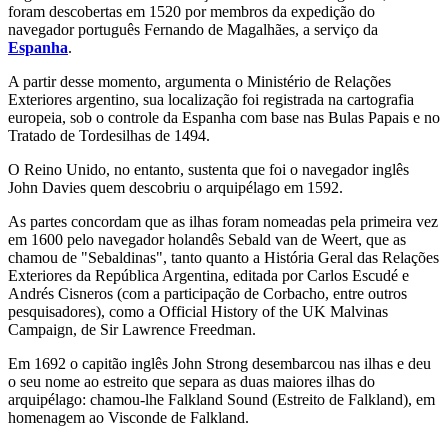
foram descobertas em 1520 por membros da expedição do
navegador português Fernando de Magalhães, a serviço da
Espanha
.
A partir desse momento, argumenta o Ministério de Relações
Exteriores argentino, sua localização foi registrada na cartografia
europeia, sob o controle da Espanha com base nas Bulas Papais e no
Tratado de Tordesilhas de 1494.
O Reino Unido, no entanto, sustenta que foi o navegador inglês
John Davies quem descobriu o arquipélago em 1592.
As partes concordam que as ilhas foram nomeadas pela primeira vez
em 1600 pelo navegador holandês Sebald van de Weert, que as
chamou de "Sebaldinas", tanto quanto a História Geral das Relações
Exteriores da República Argentina, editada por Carlos Escudé e
Andrés Cisneros (com a participação de Corbacho, entre outros
pesquisadores), como a Official History of the UK Malvinas
Campaign, de Sir Lawrence Freedman.
Em 1692 o capitão inglês John Strong desembarcou nas ilhas e deu
o seu nome ao estreito que separa as duas maiores ilhas do
arquipélago: chamou-lhe Falkland Sound (Estreito de Falkland), em
homenagem ao Visconde de Falkland.