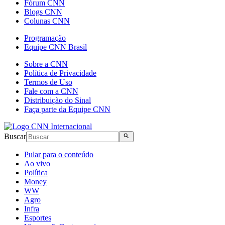
Fórum CNN
Blogs CNN
Colunas CNN
Programação
Equipe CNN Brasil
Sobre a CNN
Política de Privacidade
Termos de Uso
Fale com a CNN
Distribuição do Sinal
Faça parte da Equipe CNN
Buscar
Pular para o conteúdo
Ao vivo
Política
Money
WW
Agro
Infra
Esportes