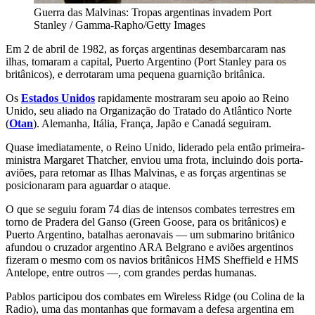
Guerra das Malvinas: Tropas argentinas invadem Port
Stanley / Gamma-Rapho/Getty Images
Em 2 de abril de 1982, as forças argentinas desembarcaram nas
ilhas, tomaram a capital, Puerto Argentino (Port Stanley para os
britânicos), e derrotaram uma pequena guarnição britânica.
Os
Estados Unidos
rapidamente mostraram seu apoio ao Reino
Unido, seu aliado na Organização do Tratado do Atlântico Norte
(
Otan
). Alemanha, Itália, França, Japão e Canadá seguiram.
Quase imediatamente, o Reino Unido, liderado pela então primeira-
ministra Margaret Thatcher, enviou uma frota, incluindo dois porta-
aviões, para retomar as Ilhas Malvinas, e as forças argentinas se
posicionaram para aguardar o ataque.
O que se seguiu foram 74 dias de intensos combates terrestres em
torno de Pradera del Ganso (Green Goose, para os britânicos) e
Puerto Argentino, batalhas aeronavais — um submarino britânico
afundou o cruzador argentino ARA Belgrano e aviões argentinos
fizeram o mesmo com os navios britânicos HMS Sheffield e HMS
Antelope, entre outros —, com grandes perdas humanas.
Pablos participou dos combates em Wireless Ridge (ou Colina de la
Radio), uma das montanhas que formavam a defesa argentina em