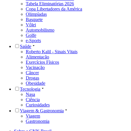
Tabela Eliminatórias 2026
Copa Libertadores da América
Olimpíadas
Basquete
Vôlei
Automobilismo
Golfe
e-Sports
Saúde
Roberto Kalil - Sinais Vitais
Alimentação
Exercícios Físicos
Vacinação
Câncer
Drogas
Obesidade
Tecnologia
Nasa
Ciência
Curiosidades
Viagem & Gastronomia
Viagem
Gastronomia