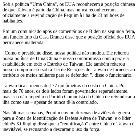
Sob a política "Uma China", os EUA reconhecem a posição chinesa
de que Taiwan é parte da China, mas nunca reconheceram
oficialmente a reivindicação de Pequim à ilha de 23 milhões de
habitantes.
Em um comunicado após os comentários de Biden na segunda-feira,
um funcionário da Casa Branca disse que a posição oficial dos EUA
permanece inalterada.
"Como o presidente disse, nossa política não mudou. Ele reiterou
nossa política de Uma China e nosso compromisso com a paz e a
estabilidade em todo o Estreito de Taiwan. Ele também reiterou
nosso compromisso sob a Lei de Relações de Taiwan de fornecer ao
território os meios militares para se defender. ", disse o funcionário.
Taiwan fica a menos de 177 quilômetros da costa da China. Por
mais de 70 anos, os dois lados foram governados separadamente,
mas isso não impediu o Partido Comunista da China de reivindicar a
ilha como sua – apesar de nunca tê-la controlado.
Nas últimas semanas, Pequim enviou dezenas de aviões de guerra
para a Zona de Identificação de Defesa Aérea de Taiwan, e o líder
chinês Xi Jinping disse que a "reunificação" entre China e Taiwan é
inevitável, se recusando a descartar o uso da força.