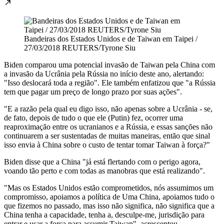
Bandeiras dos Estados Unidos e de Taiwan em Taipei /
27/03/2018 REUTERS/Tyrone Siu
Biden comparou uma potencial invasão de Taiwan pela China com
a invasão da Ucrânia pela Rússia no início deste ano, alertando:
"Isso deslocará toda a região". Ele também enfatizou que "a Rússia
tem que pagar um preço de longo prazo por suas ações".
"E a razão pela qual eu digo isso, não apenas sobre a Ucrânia - se,
de fato, depois de tudo o que ele (Putin) fez, ocorrer uma
reaproximação entre os ucranianos e a Rússia, e essas sanções não
continuarem a ser sustentadas de muitas maneiras, então que sinal
isso envia à China sobre o custo de tentar tomar Taiwan à força?"
Biden disse que a China "já está flertando com o perigo agora,
voando tão perto e com todas as manobras que está realizando".
"Mas os Estados Unidos estão comprometidos, nós assumimos um
compromisso, apoiamos a política de Uma China, apoiamos tudo o
que fizemos no passado, mas isso não significa, não significa que a
China tenha a capacidade, tenha a, desculpe-me, jurisdição para
entrar e usar a força para assumir Taiwan", acrescentou.