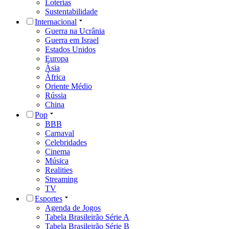
Loterias
Sustentabilidade
Internacional
Guerra na Ucrânia
Guerra em Israel
Estados Unidos
Europa
Ásia
África
Oriente Médio
Rússia
China
Pop
BBB
Carnaval
Celebridades
Cinema
Música
Realities
Streaming
TV
Esportes
Agenda de Jogos
Tabela Brasileirão Série A
Tabela Brasileirão Série B