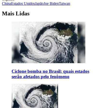
China
Estados Unidos
Japão
Joe Biden
Taiwan
Mais Lidas
Ciclone bomba no Brasil: quais estados
serão afetados pelo fenômeno