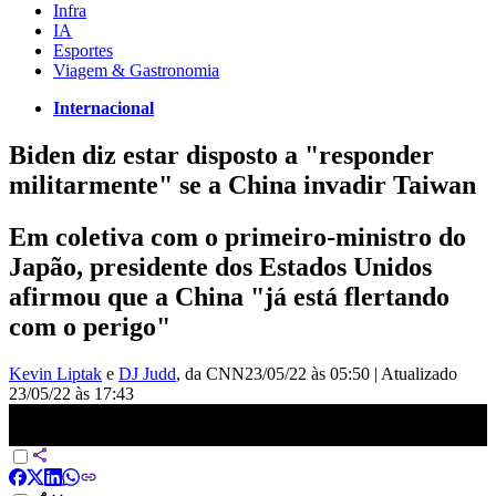
Infra
IA
Esportes
Viagem & Gastronomia
Internacional
Biden diz estar disposto a "responder
militarmente" se a China invadir Taiwan
Em coletiva com o primeiro-ministro do
Japão, presidente dos Estados Unidos
afirmou que a China "já está flertando
com o perigo"
Kevin Liptak
e
DJ Judd
, da CNN
23/05/22 às 05:50
|
Atualizado
23/05/22 às 17:43
Estados Unidos responderiam em caso de ataque chinês a Taiwan,
diz Biden | NOVO DIA