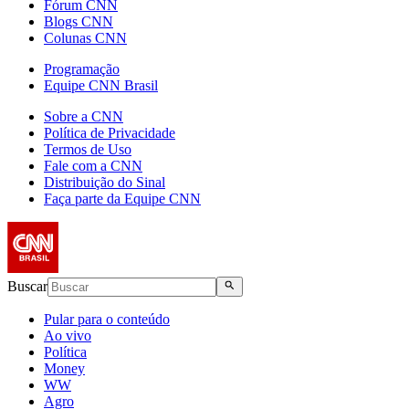
Fórum CNN
Blogs CNN
Colunas CNN
Programação
Equipe CNN Brasil
Sobre a CNN
Política de Privacidade
Termos de Uso
Fale com a CNN
Distribuição do Sinal
Faça parte da Equipe CNN
Buscar
Pular para o conteúdo
Ao vivo
Política
Money
WW
Agro