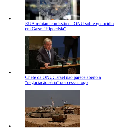
EUA refutam comissão da ONU sobre genocídio
em Gaza: "Hipocrisia"
Chefe da ONU: Israel não parece aberto a
"negociação séria" por cessar-fogo