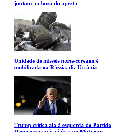
juntam na hora do aperto
Unidade de mísseis norte-coreana é
mobilizada na Rússia, diz Ucrânia
Trump critica ala à esquerda do Partido
Democrata após vitória no Michigan