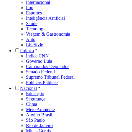
Internacional
Pop
Esportes
Inteligência Artificial
Saúde
Tecnologia
Viagem & Gastronomia
Auto
LifeStyle
Política
Índice CNN
Governo Lula
Câmara dos Deputados
Senado Federal
Supremo Tribunal Federal
Políticas Públicas
Nacional
Educação
Segurança
Clima
Meio Ambiente
Auxílio Brasil
São Paulo
Rio de Janeiro
Minas Gerais