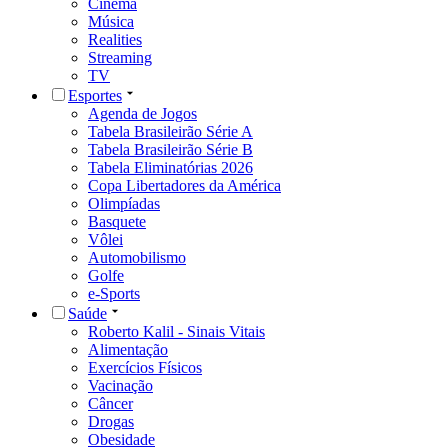
Cinema
Música
Realities
Streaming
TV
Esportes
Agenda de Jogos
Tabela Brasileirão Série A
Tabela Brasileirão Série B
Tabela Eliminatórias 2026
Copa Libertadores da América
Olimpíadas
Basquete
Vôlei
Automobilismo
Golfe
e-Sports
Saúde
Roberto Kalil - Sinais Vitais
Alimentação
Exercícios Físicos
Vacinação
Câncer
Drogas
Obesidade