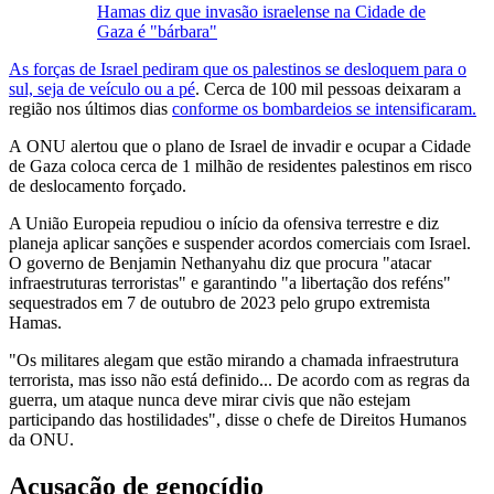
Hamas diz que invasão israelense na Cidade de
Gaza é "bárbara"
As forças de Israel pediram que os palestinos se desloquem para o
sul, seja de veículo ou a pé
. Cerca de 100 mil pessoas deixaram a
região nos últimos dias
conforme os bombardeios se intensificaram.
A ONU alertou que o plano de Israel de invadir e ocupar a Cidade
de Gaza coloca cerca de 1 milhão de residentes palestinos em risco
de deslocamento forçado.
A União Europeia repudiou o início da ofensiva terrestre e diz
planeja aplicar sanções e suspender acordos comerciais com Israel.
O governo de Benjamin Nethanyahu diz que procura "atacar
infraestruturas terroristas" e garantindo "a libertação dos reféns"
sequestrados em 7 de outubro de 2023 pelo grupo extremista
Hamas.
"Os militares alegam que estão mirando a chamada infraestrutura
terrorista, mas isso não está definido... De acordo com as regras da
guerra, um ataque nunca deve mirar civis que não estejam
participando das hostilidades", disse o chefe de Direitos Humanos
da ONU.
Acusação de genocídio