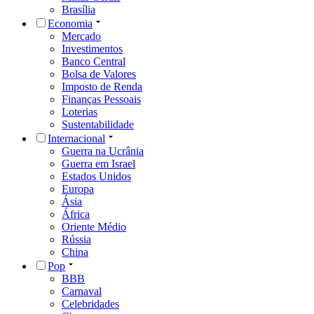
Brasília
Economia
Mercado
Investimentos
Banco Central
Bolsa de Valores
Imposto de Renda
Finanças Pessoais
Loterias
Sustentabilidade
Internacional
Guerra na Ucrânia
Guerra em Israel
Estados Unidos
Europa
Ásia
África
Oriente Médio
Rússia
China
Pop
BBB
Carnaval
Celebridades