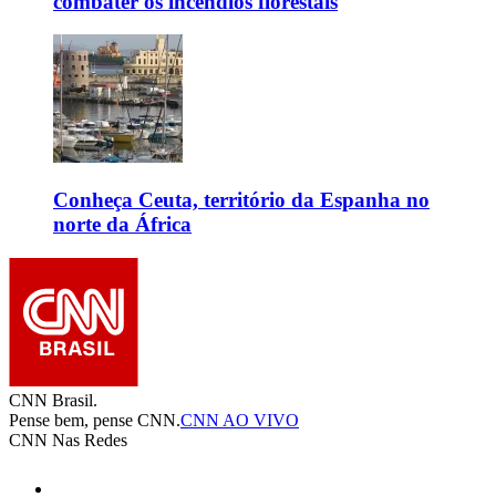
combater os incêndios florestais
Conheça Ceuta, território da Espanha no
norte da África
CNN Brasil.
Pense bem, pense CNN.
CNN AO VIVO
CNN Nas Redes