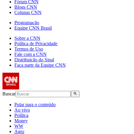
Fórum CNN
Blogs CNN
Colunas CNN
Programação
Equipe CNN Brasil
Sobre a CNN
Política de Privacidade
Termos de Uso
Fale com a CNN
Distribuição do Sinal
Faça parte da Equipe CNN
Buscar
Pular para o conteúdo
Ao vivo
Política
Money
WW
Agro