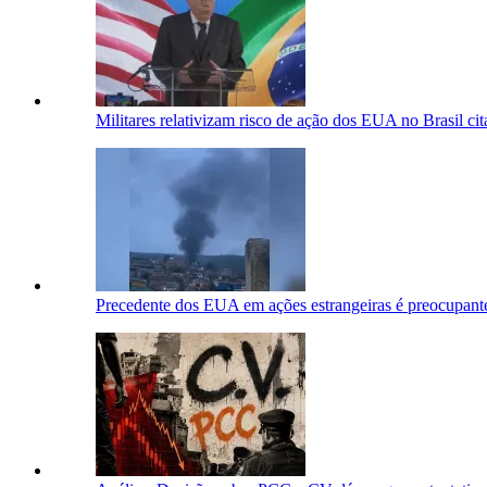
Militares relativizam risco de ação dos EUA no Brasil ci
Precedente dos EUA em ações estrangeiras é preocupant