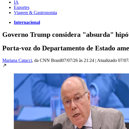
IA
Esportes
Viagem & Gastronomia
Internacional
Governo Trump considera "absurda" hipóte
Porta-voz do Departamento de Estado ame
Mariana Catacci
, da CNN Brasil
07/07/26 às 21:24
|
Atualizado
07/07