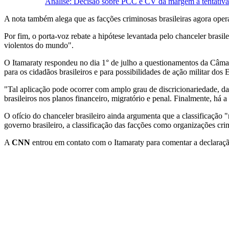
Análise: Decisão sobre PCC e CV dá margem a tentativas 
A nota também alega que as facções criminosas brasileiras agora oper
Por fim, o porta-voz rebate a hipótese levantada pelo chanceler brasil
violentos do mundo".
O Itamaraty respondeu no dia 1° de julho a questionamentos da Câma
para os cidadãos brasileiros e para possibilidades de ação militar dos
"Tal aplicação pode ocorrer com amplo grau de discricionariedade, da
brasileiros nos planos financeiro, migratório e penal. Finalmente, há a
O ofício do chanceler brasileiro ainda argumenta que a classificação 
governo brasileiro, a classificação das facções como organizações cri
A
CNN
entrou em contato com o Itamaraty para comentar a declaraç