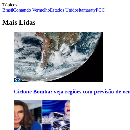
Tópicos
Brasil
Comando Vermelho
Estados Unidos
Itamaraty
PCC
Mais Lidas
Ciclone Bomba: veja regiões com previsão de ven