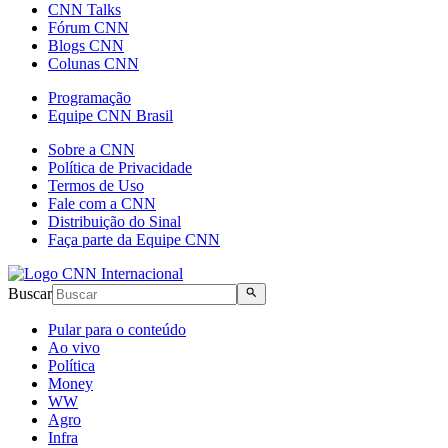
CNN Talks
Fórum CNN
Blogs CNN
Colunas CNN
Programação
Equipe CNN Brasil
Sobre a CNN
Política de Privacidade
Termos de Uso
Fale com a CNN
Distribuição do Sinal
Faça parte da Equipe CNN
Buscar
Pular para o conteúdo
Ao vivo
Política
Money
WW
Agro
Infra