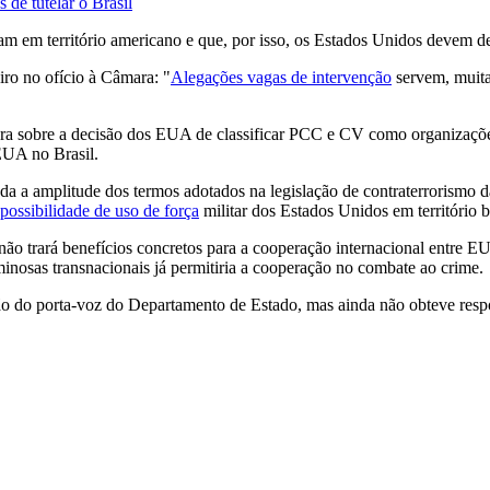
de tutelar o Brasil
am em território americano e que, por isso, os Estados Unidos devem d
eiro no ofício à Câmara: "
Alegações vagas de intervenção
servem, muitas
ra sobre a decisão dos EUA de classificar PCC e CV como organizações
 EUA no Brasil.
da a amplitude dos termos adotados na legislação de contraterrorismo d
possibilidade de uso de força
militar dos Estados Unidos em território 
"não trará benefícios concretos para a cooperação internacional entre E
minosas transnacionais já permitiria a cooperação no combate ao crime.
ão do porta-voz do Departamento de Estado, mas ainda não obteve resp