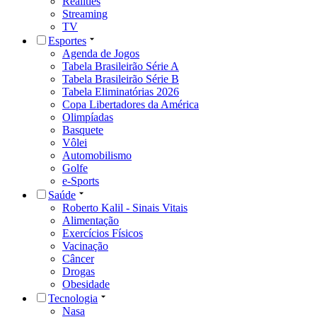
Realities
Streaming
TV
Esportes
Agenda de Jogos
Tabela Brasileirão Série A
Tabela Brasileirão Série B
Tabela Eliminatórias 2026
Copa Libertadores da América
Olimpíadas
Basquete
Vôlei
Automobilismo
Golfe
e-Sports
Saúde
Roberto Kalil - Sinais Vitais
Alimentação
Exercícios Físicos
Vacinação
Câncer
Drogas
Obesidade
Tecnologia
Nasa