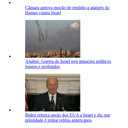
Câmara aprova moção de repúdio a ataques do
Hamas contra Israel
Análise: Guerra de Israel terá impactos políticos
longos e profundos
Biden reforça apoio dos EUA a Israel e diz que
prioridade é retirar reféns americanos