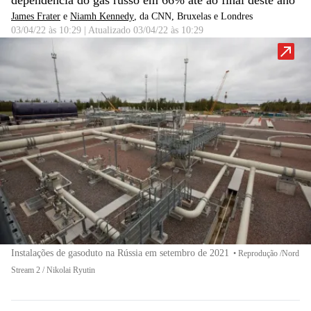
dependência do gás russo em 66% até ao final deste ano
James Frater
e
Niamh Kennedy
, da CNN
, Bruxelas e Londres
03/04/22 às 10:29
|
Atualizado
03/04/22 às 10:29
Instalações de gasoduto na Rússia em setembro de 2021
•
Reprodução /Nord
Stream 2 / Nikolai Ryutin