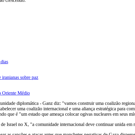
ão crescendo.
dias
 iranianas sobre paz
no Oriente Médio
unidade diplomática - Ganz diz: "vamos construir uma coalizão regiona
belecer uma coalizão internacional e uma aliança estratégica para comb
zendo que é "um estado que ameaça colocar ogivas nucleares em seus mís
de Israel no X, "a comunidade internacional deve continuar unida em re
r as sanções e atacar antes que manchetes negativas de Gaza disperse