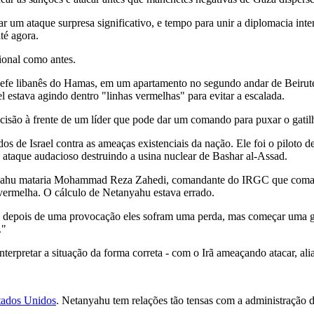
ar um ataque surpresa significativo, e tempo para unir a diplomacia in
até agora.
ional como antes.
hefe libanês do Hamas, em um apartamento no segundo andar de Beirute, 
l estava agindo dentro "linhas vermelhas" para evitar a escalada.
ecisão à frente de um líder que pode dar um comando para puxar o gatilh
s de Israel contra as ameaças existenciais da nação. Ele foi o piloto 
o ataque audacioso destruindo a usina nuclear de Bashar al-Assad.
anyahu mataria Mohammad Reza Zahedi, comandante do IRGC que comand
vermelha. O cálculo de Netanyahu estava errado.
e depois de uma provocação eles sofram uma perda, mas começar uma 
."
terpretar a situação da forma correta - com o Irã ameaçando atacar, al
tados Unidos
. Netanyahu tem relações tão tensas com a administração 