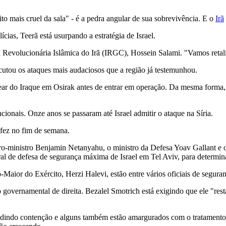
ito mais cruel da sala" - é a pedra angular de sua sobrevivência. E o
Irã
as, Teerã está usurpando a estratégia de Israel.
volucionária Islâmica do Irã (IRGC), Hossein Salami. "Vamos retaliar
utou os ataques mais audaciosos que a região já testemunhou.
r do Iraque em Osirak antes de entrar em operação. Da mesma forma, e
ionais. Onze anos se passaram até Israel admitir o ataque na Síria.
 fez no fim de semana.
ro-ministro Benjamin Netanyahu, o ministro da Defesa Yoav Gallant e 
al de defesa de segurança máxima de Israel em Tel Aviv, para determina
ior do Exército, Herzi Halevi, estão entre vários oficiais de seguranç
 governamental de direita. Bezalel Smotrich está exigindo que ele "rest
pedindo contenção e alguns também estão amargurados com o tratamento