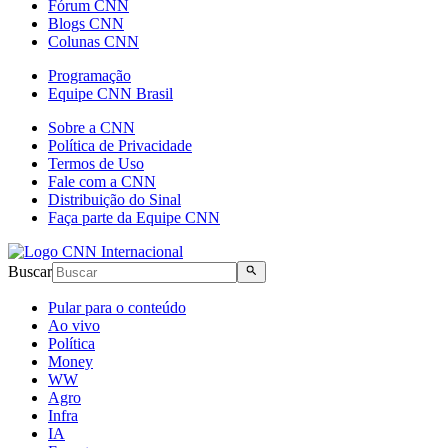
Fórum CNN
Blogs CNN
Colunas CNN
Programação
Equipe CNN Brasil
Sobre a CNN
Política de Privacidade
Termos de Uso
Fale com a CNN
Distribuição do Sinal
Faça parte da Equipe CNN
Buscar
Pular para o conteúdo
Ao vivo
Política
Money
WW
Agro
Infra
IA