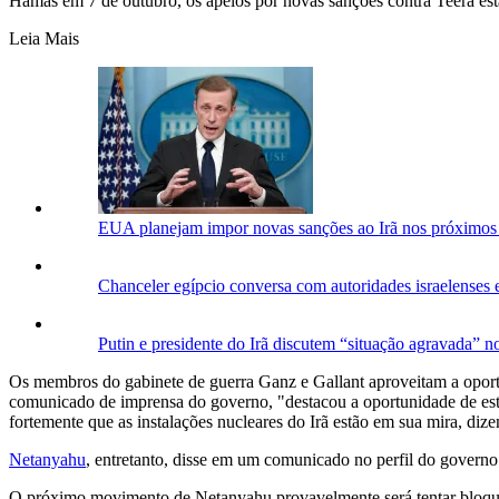
Hamas em 7 de outubro, os apelos por novas sanções contra Teerã est
Leia Mais
EUA planejam impor novas sanções ao Irã nos próximos 
Chanceler egípcio conversa com autoridades israelenses e
Putin e presidente do Irã discutem “situação agravada” 
Os membros do gabinete de guerra Ganz e Gallant aproveitam a oport
comunicado de imprensa do governo, "destacou a oportunidade de esta
fortemente que as instalações nucleares do Irã estão em sua mira, di
Netanyahu
, entretanto, disse em um comunicado no perfil do governo 
O próximo movimento de Netanyahu provavelmente será tentar bloquea