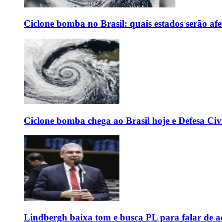
Ciclone bomba no Brasil: quais estados serão af
Ciclone bomba chega ao Brasil hoje e Defesa Civi
Lindbergh baixa tom e busca PL para falar de ac