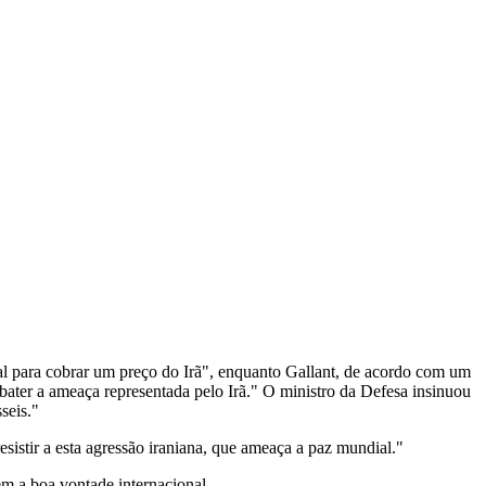
l para cobrar um preço do Irã", enquanto Gallant, de acordo com um
ater a ameaça representada pelo Irã." O ministro da Defesa insinuou
seis."
sistir a esta agressão iraniana, que ameaça a paz mundial."
m a boa vontade internacional.