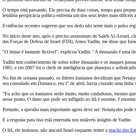
O tempo está passando. Ele precisa de duas coisas, tempo para prepar
lendária perspicácia política enfrenta um dos seus testes mais difíceis 
Evidências recentes sugerem que seu dedo não sente mais o pulso reg
No início deste ano, após o preciso assassinato de Saleh Al-Arouri, c
das Forças de Defesa de Israel (FDI), Amos Yadlin, me disse que Israe
"O limiar é bastante flexível", explicou Yadlin. "A dissuasão é uma d
Yadlin tem conhecimento de sobra sobre dissuasão e os ataques passado
1981, e em 2007 foi o chefe de inteligência que planejou o sofisticad
No fim de semana passado, os líderes iranianos decidiram que Net
seu consulado em Damasco, em 1º de abril, havia cruzado uma linha 
"Eu acho que os iranianos serão muito, muito cuidadosos, mesmo qu
nesse ponto. O dano que pode ser infligido ao Irã é enorme, é enorme
Portanto, a questão mais importante agora deve ser: Netanyahu pode in
E a resposta para isso está enterrada nos notáveis insights de Yadlin.
O Irã, ele insinuou, não atacará Israel enquanto temer a
reação dos Es