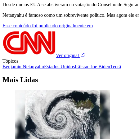
Desde que os EUA se abstiveram na votação do Conselho de Seguranç
Netanyahu é famoso como um sobrevivente político. Mas agora ele enfr
Esse conteúdo foi publicado originalmente em
Ver original
Tópicos
Benjamin Netanyahu
Estados Unidos
Irã
Israel
Joe Biden
Teerã
Mais Lidas