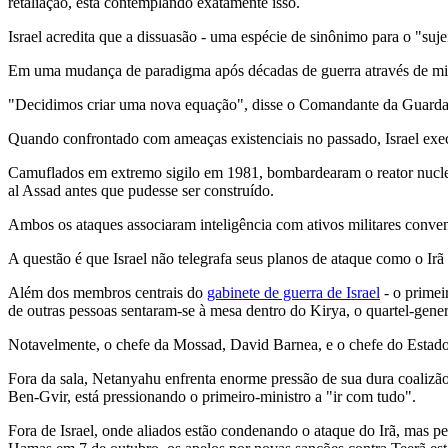
retaliação, está contemplando exatamente isso.
Israel acredita que a dissuasão - uma espécie de sinônimo para o "suje
Em uma mudança de paradigma após décadas de guerra através de milíci
"Decidimos criar uma nova equação", disse o Comandante da Guarda Re
Quando confrontado com ameaças existenciais no passado, Israel exec
Camuflados em extremo sigilo em 1981, bombardearam o reator nuclea
al Assad antes que pudesse ser construído.
Ambos os ataques associaram inteligência com ativos militares convenc
A questão é que Israel não telegrafa seus planos de ataque como o Irã
Além dos membros centrais do
gabinete de guerra de Israel
- o primei
de outras pessoas sentaram-se à mesa dentro do Kirya, o quartel-gener
Notavelmente, o chefe da Mossad, David Barnea, e o chefe do Estado-Ma
Fora da sala, Netanyahu enfrenta enorme pressão de sua dura coalizão
Ben-Gvir, está pressionando o primeiro-ministro a "ir com tudo".
Fora de Israel, onde aliados estão condenando o ataque do Irã, mas 