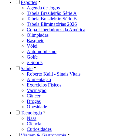
Esportes
Agenda de Jogos
Tabela Brasileirão Série A
Tabela Brasileirão Série B
Tabela Eliminatórias 2026
Copa Libertadores da América
Olimpíadas
Basquete
Vôlei
Automobilismo
Golfe
e-Sports
Saúde
Roberto Kalil - Sinais Vitais
Alimentação
Exercícios Físicos
Vacinação
Câncer
Drogas
Obesidade
Tecnologia
Nasa
Ciência
Curiosidades
Viagem & Gastronomia