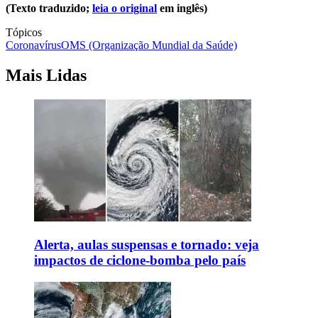
(Texto traduzido;
leia o original
em inglês)
Tópicos
Coronavírus
OMS (Organização Mundial da Saúde)
Mais Lidas
Alerta, aulas suspensas e tornado: veja
impactos de ciclone-bomba pelo país