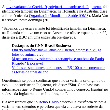
A
nova variante da Covid-19, originária no sudeste da Inglaterra
, foi
identificada também na Dinamarca, na Holanda e na Austrália, disse
a líder técnica da
Organização Mundial da Saúde (OMS)
, Maria Van
Kerkhove, neste domingo (20).
"Sabemos que essa variante foi identificada também na Dinamarca,
na Holanda e houve um caso na Austrália e não se espalhou por lá",
disse ela à BBC em uma entrevista pré-gravada.
Destaques do CNN Brasil Business:
Fim do mistério: nos 40 anos do Chester, empresa divulga
fotos do animal vivo
Já pensou em investir em hits sertanejos e músicas do Paulo
Ricardo? É possível
Vinhos e espumantes por menos de R$ 100 para comemorar
as festas de final de ano
Questionada se podia confirmar que a nova variante se originou ou
evoluiu no sudeste da Inglaterra, ela disse: “Sim. Com base nas
informações que [o Reino Unido] compartilhou conosco, [surgiu] no
sudeste da Inglaterra ou em Londres, sim”.
Ela acrescentou que "o
Reino Unido
detectou [a existência da nova
variante] em setembro e percebeu que ela circulava no sudeste da