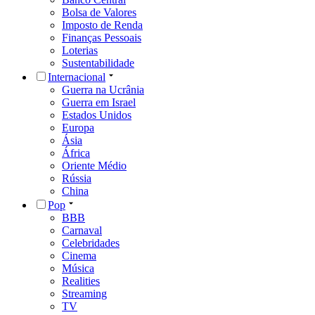
Bolsa de Valores
Imposto de Renda
Finanças Pessoais
Loterias
Sustentabilidade
Internacional
Guerra na Ucrânia
Guerra em Israel
Estados Unidos
Europa
Ásia
África
Oriente Médio
Rússia
China
Pop
BBB
Carnaval
Celebridades
Cinema
Música
Realities
Streaming
TV