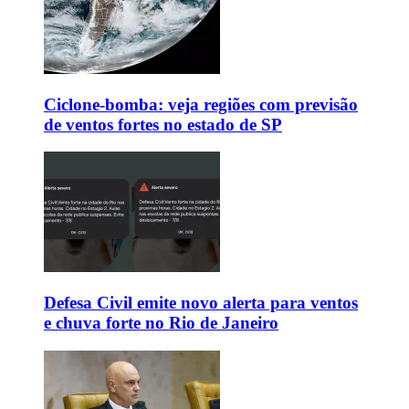
Ciclone-bomba: veja regiões com previsão
de ventos fortes no estado de SP
Defesa Civil emite novo alerta para ventos
e chuva forte no Rio de Janeiro