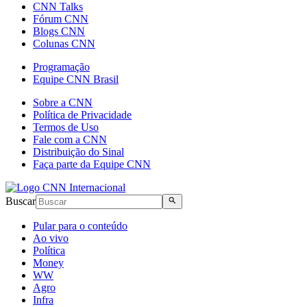
CNN Talks
Fórum CNN
Blogs CNN
Colunas CNN
Programação
Equipe CNN Brasil
Sobre a CNN
Política de Privacidade
Termos de Uso
Fale com a CNN
Distribuição do Sinal
Faça parte da Equipe CNN
Buscar
Pular para o conteúdo
Ao vivo
Política
Money
WW
Agro
Infra