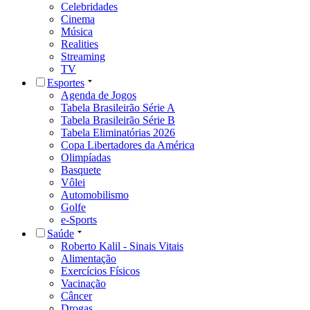
Celebridades
Cinema
Música
Realities
Streaming
TV
Esportes
Agenda de Jogos
Tabela Brasileirão Série A
Tabela Brasileirão Série B
Tabela Eliminatórias 2026
Copa Libertadores da América
Olimpíadas
Basquete
Vôlei
Automobilismo
Golfe
e-Sports
Saúde
Roberto Kalil - Sinais Vitais
Alimentação
Exercícios Físicos
Vacinação
Câncer
Drogas