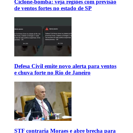
Ciclone-bomba: veja regiões com previsão
de ventos fortes no estado de SP
Defesa Civil emite novo alerta para ventos
e chuva forte no Rio de Janeiro
STF contraria Moraes e abre brecha para