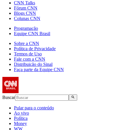
CNN Talks
Fórum CNN
Blogs CNN
Colunas CNN
Programação
Equipe CNN Brasil
Sobre a CNN
Política de Privacidade
Termos de Uso
Fale com a CNN
Distribuição do Sinal
Faça parte da Equipe CNN
Buscar
Pular para o conteúdo
Ao vivo
Política
Money
WW