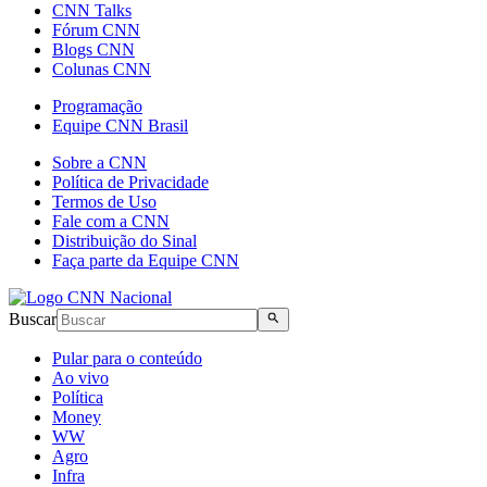
CNN Talks
Fórum CNN
Blogs CNN
Colunas CNN
Programação
Equipe CNN Brasil
Sobre a CNN
Política de Privacidade
Termos de Uso
Fale com a CNN
Distribuição do Sinal
Faça parte da Equipe CNN
Buscar
Pular para o conteúdo
Ao vivo
Política
Money
WW
Agro
Infra