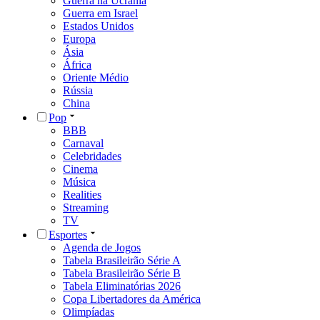
Guerra na Ucrânia
Guerra em Israel
Estados Unidos
Europa
Ásia
África
Oriente Médio
Rússia
China
Pop
BBB
Carnaval
Celebridades
Cinema
Música
Realities
Streaming
TV
Esportes
Agenda de Jogos
Tabela Brasileirão Série A
Tabela Brasileirão Série B
Tabela Eliminatórias 2026
Copa Libertadores da América
Olimpíadas