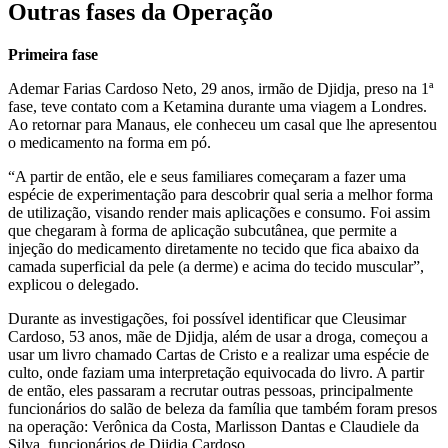
Outras fases da Operação
Primeira fase
Ademar Farias Cardoso Neto, 29 anos, irmão de Djidja, preso na 1ª
fase, teve contato com a Ketamina durante uma viagem a Londres.
Ao retornar para Manaus, ele conheceu um casal que lhe apresentou
o medicamento na forma em pó.
“A partir de então, ele e seus familiares começaram a fazer uma
espécie de experimentação para descobrir qual seria a melhor forma
de utilização, visando render mais aplicações e consumo. Foi assim
que chegaram à forma de aplicação subcutânea, que permite a
injeção do medicamento diretamente no tecido que fica abaixo da
camada superficial da pele (a derme) e acima do tecido muscular”,
explicou o delegado.
Durante as investigações, foi possível identificar que Cleusimar
Cardoso, 53 anos, mãe de Djidja, além de usar a droga, começou a
usar um livro chamado Cartas de Cristo e a realizar uma espécie de
culto, onde faziam uma interpretação equivocada do livro. A partir
de então, eles passaram a recrutar outras pessoas, principalmente
funcionários do salão de beleza da família que também foram presos
na operação: Verônica da Costa, Marlisson Dantas e Claudiele da
Silva, funcionários de Djidja Cardoso.