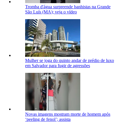
Tromba d'água surpreende banhistas na Grande
São Luís (MA); veja o vídeo
Mulher se joga do quinto andar de prédio de luxo
em Salvador para fugir de agressões
Novas imagens mostram morte de homem após
‘peeling de fenol’; assista