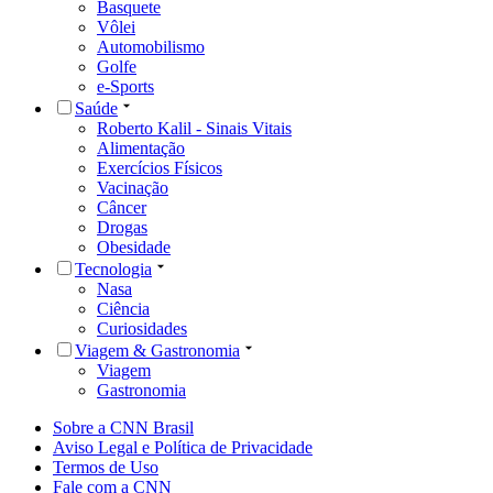
Basquete
Vôlei
Automobilismo
Golfe
e-Sports
Saúde
Roberto Kalil - Sinais Vitais
Alimentação
Exercícios Físicos
Vacinação
Câncer
Drogas
Obesidade
Tecnologia
Nasa
Ciência
Curiosidades
Viagem & Gastronomia
Viagem
Gastronomia
Sobre a CNN Brasil
Aviso Legal e Política de Privacidade
Termos de Uso
Fale com a CNN