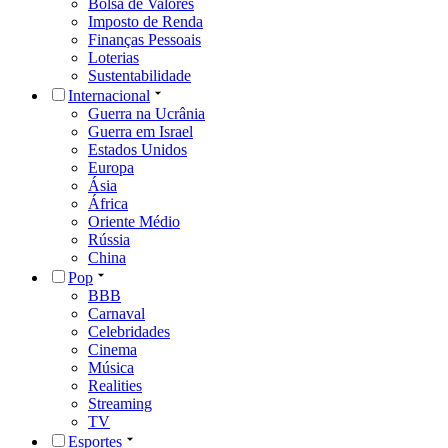
Bolsa de Valores
Imposto de Renda
Finanças Pessoais
Loterias
Sustentabilidade
Internacional
Guerra na Ucrânia
Guerra em Israel
Estados Unidos
Europa
Ásia
África
Oriente Médio
Rússia
China
Pop
BBB
Carnaval
Celebridades
Cinema
Música
Realities
Streaming
TV
Esportes