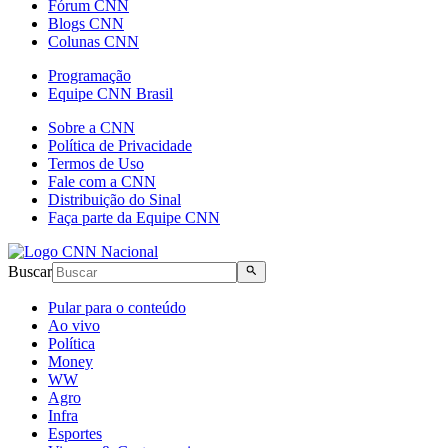
Fórum CNN
Blogs CNN
Colunas CNN
Programação
Equipe CNN Brasil
Sobre a CNN
Política de Privacidade
Termos de Uso
Fale com a CNN
Distribuição do Sinal
Faça parte da Equipe CNN
Buscar
Pular para o conteúdo
Ao vivo
Política
Money
WW
Agro
Infra
Esportes