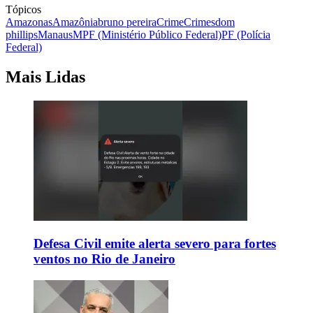
Tópicos
Amazonas
Amazônia
bruno pereira
Crime
Crimes
dom
phillips
Manaus
MPF (Ministério Público Federal)
PF (Polícia
Federal)
Mais Lidas
Defesa Civil emite alerta severo para fortes
ventos no Rio de Janeiro