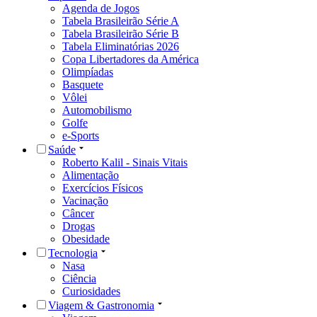
Agenda de Jogos
Tabela Brasileirão Série A
Tabela Brasileirão Série B
Tabela Eliminatórias 2026
Copa Libertadores da América
Olimpíadas
Basquete
Vôlei
Automobilismo
Golfe
e-Sports
Saúde
Roberto Kalil - Sinais Vitais
Alimentação
Exercícios Físicos
Vacinação
Câncer
Drogas
Obesidade
Tecnologia
Nasa
Ciência
Curiosidades
Viagem & Gastronomia