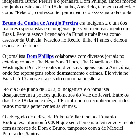
indigenista Bruno Pereira e o jornalista Dom Phillips, ambos mortos
em junho deste ano. Em 15 de junho, Amarildo, também conhecido
como “Pelado”, confessou ter participado do assassinato da dupla.
Bruno da Cunha de Araújo Pereira
era indigenista e um dos
maiores especialistas em indígenas que vivem em isolamento no
Brasil. Pereira estava licenciado da Funai e trabalhava como
assessor da Univaja. Nascido no Recife, tinha 41 anos e deixou
esposa e três filhos.
O jornalista
Dom Phillips
colaborava com diversos jornais no
exterior, como o The New York Times, The Guardian e The
Washington Post. Ele realizou diversas viagens para a Amazônia,
onde fez reportagens sobre desmatamento e crimes. Ele vivia no
Brasil há 15 anos e era casado com uma brasileira.
No dia 5 de junho de 2022, o indigenista e o jornalista
desapareceram a poucos quilômetros do Vale do Javari. Entre os
dias 17 e 18 daquele mês, a PF confirmou o reconhecimento dos
restos mortais pertencentes às vítimas.
O advogado de defesa de Rubens Villar Coelho, Eduardo
Rodrigues, informou à
CNN
que seu cliente não tem envolvimento
com as mortes de Dom e Bruno, tampouco com a de Maxciel
Pereira dos Santos.