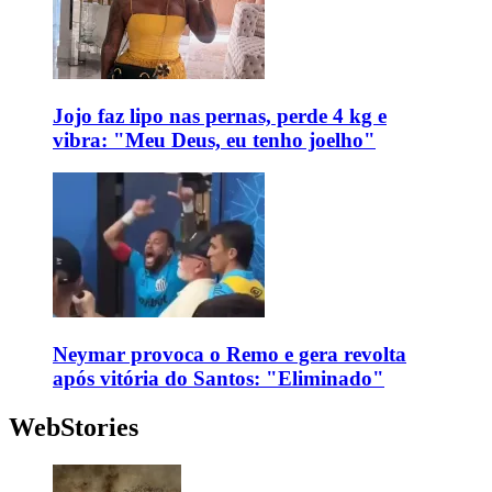
Jojo faz lipo nas pernas, perde 4 kg e
vibra: "Meu Deus, eu tenho joelho"
Neymar provoca o Remo e gera revolta
após vitória do Santos: "Eliminado"
WebStories