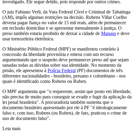
investigado. Ele segue detido, pois responde por outros crimes.
O juiz Fabiano Verli, da Vara Federal Cível e Criminal de Tabatinga
(AM), impôs algumas restrições na decisão. Rubens Villar Coelho
deveria pagar fiança no valor de 15 mil reais, além de permanecer
em reclusão domiciliar e se apresentar mensalmente à justiça. O
preso também estaria proibido de deixar a cidade de
Manaus
e deve
usar tornozeleira eletrônica.
O Ministério Público Federal (MPF) se manifestou contrário à
concessão da liberdade provisória e entrou com um recurso
argumentando que o suspeito deve permanecer preso até que sejam
sanadas todas as dúvidas sobre sua identidade. No momento da
prisão, ele apresentou à
Polícia Federal
(PF) documentos de três
diferentes nacionalidades - brasileiro, peruano e colombiano - nos
quais é identificado como Rubens ou Ruben.
O MPF argumenta que "o requerente, assim que posto em liberdade,
não precisa de muito para conseguir se evadir e fugir da aplicação da
lei penal brasileira". A procuradoria também sustenta que o
documento brasileiro apresentado por ele à PF "é ideologicamente
falso e, com isso, Rubens (ou Ruben), de fato, praticou o crime de
uso de documento falso".
Leia mais