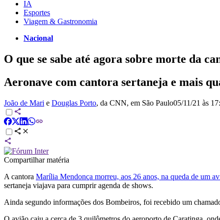
IA
Esportes
Viagem & Gastronomia
Nacional
O que se sabe até agora sobre morte da c
Aeronave com cantora sertaneja e mais qua
João de Mari
e
Douglas Porto
, da CNN
, em São Paulo
05/11/21 às 17
Compartilhar matéria
A cantora
Marília Mendonça morreu, aos 26 anos, na queda de um aviã
sertaneja viajava para cumprir agenda de shows.
Ainda segundo informações dos Bombeiros, foi recebido um chamado 
O avião caiu a cerca de 3 quilômetros do aeroporto de Caratinga, on