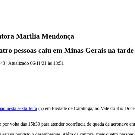
antora Marília Mendonça
tro pessoas caiu em Minas Gerais na tarde 
:43
|
Atualizado
06/11/21 às 13:51
o nesta sexta-feira
(5) em Piedade de Caratinga, no Vale do Rio Doce
por volta das 15h30 para atender ocorrência de queda de aeronave e
de estava previsto o desembarque. Além da cantora, mais quatro pessoa