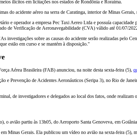
eios ilícitos em licitações nos estados de Rondônia e Roraima.
as do acidente aéreo na serra de Caratinga, interior de Minas Gerais, n
io e operador a empresa Pec Taxi Aereo Ltda e possuía capacidade par
ado de Verificação de Aeronavegabilidade (CVA) válido até 01/07/2022"
"As investigações sobre as causas do acidente serão realizadas pelo Ce
ue estão em curso e se mantém à disposição."
ve
orça Aérea Brasileira (FAB) anunciou, na noite desta sexta-feira (5),
q
 e Prevenção de Acidentes Aeronáuticos (Seripa 3), no Rio de Janeiro
inal, de investigadores e delegados ao local dos fatos, onde realizam o
ro), o avião partiu às 13h05, do Aeroporto Santa Genoveva, em Goiânia
, em Minas Gerais. Ela publicou um vídeo no avião na sexta-feira (5),