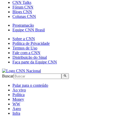
CNN Talks
Fórum CNN
Blogs CNN
Colunas CNN
Programação
Equipe CNN Brasil
Sobre a CNN
Política de Privacidade
Termos de Uso
Fale com a CNN
Distribuição do Sinal
Faça parte da Equipe CNN
Buscar
Pular para o conteúdo
Ao vivo
Política
Money
WW
Agro
Infra