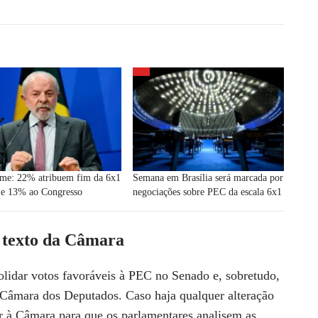
ime: 22% atribuem fim da 6x1
Semana em Brasília será marcada por
, e 13% ao Congresso
negociações sobre PEC da escala 6x1
 texto da Câmara
olidar votos favoráveis à PEC no Senado e, sobretudo,
a Câmara dos Deputados
. Caso haja qualquer alteração
r à Câmara para que os parlamentares analisem as