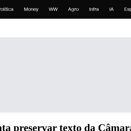
údo
olítica
Money
WW
Agro
Infra
IA
Es
nta preservar texto da Câmar