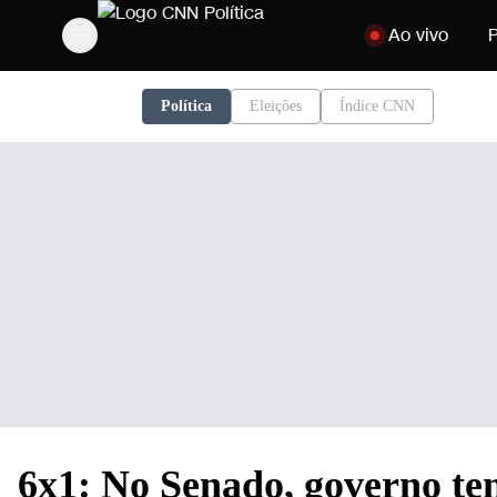
Pular para o conte
Ao vivo
P
Política
Eleições
Índice CNN
6x1: No Senado, governo te