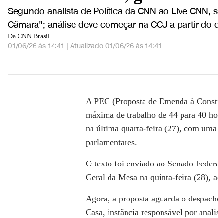
Segundo analista de Política da CNN ao Live CNN,
Câmara"; análise deve começar na CCJ a partir do 
Da CNN Brasil
01/06/26 às 14:41
|
Atualizado
01/06/26 às 14:41
6x1: No Senado, governo tenta preservar texto d
A PEC (Proposta de Emenda à Constit
máxima de trabalho de 44 para 40 h
na última quarta-feira (27), com um
parlamentares.
O texto foi enviado ao Senado Federa
Geral da Mesa na quinta-feira (28), a
Agora, a proposta aguarda o despach
Casa, instância responsável por anali