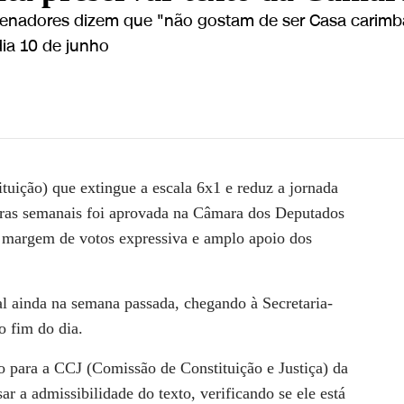
 senadores dizem que "não gostam de ser Casa carim
dia 10 de junho
a Câmara | LIVE CNN
uição) que extingue a escala 6x1 e reduz a jornada
oras semanais foi aprovada na Câmara dos Deputados
a margem de votos expressiva e amplo apoio dos
l ainda na semana passada, chegando à Secretaria-
o fim do dia.
o para a CCJ (Comissão de Constituição e Justiça) da
sar a
admissibilidade do texto
, verificando se ele está