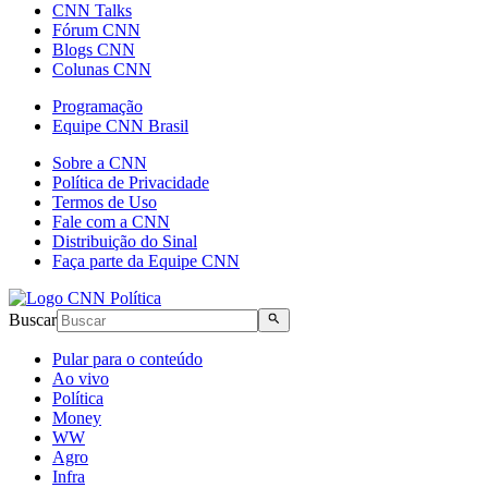
CNN Talks
Fórum CNN
Blogs CNN
Colunas CNN
Programação
Equipe CNN Brasil
Sobre a CNN
Política de Privacidade
Termos de Uso
Fale com a CNN
Distribuição do Sinal
Faça parte da Equipe CNN
Buscar
Pular para o conteúdo
Ao vivo
Política
Money
WW
Agro
Infra