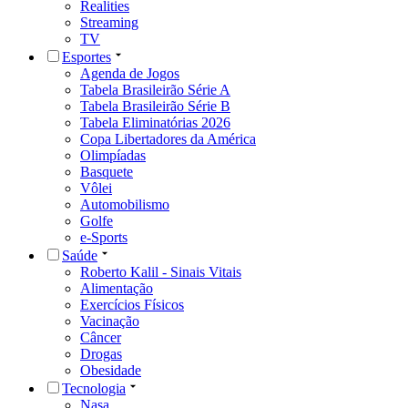
Realities
Streaming
TV
Esportes
Agenda de Jogos
Tabela Brasileirão Série A
Tabela Brasileirão Série B
Tabela Eliminatórias 2026
Copa Libertadores da América
Olimpíadas
Basquete
Vôlei
Automobilismo
Golfe
e-Sports
Saúde
Roberto Kalil - Sinais Vitais
Alimentação
Exercícios Físicos
Vacinação
Câncer
Drogas
Obesidade
Tecnologia
Nasa