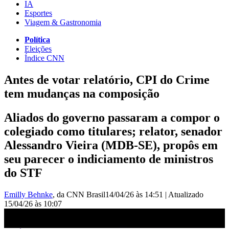
IA
Esportes
Viagem & Gastronomia
Política
Eleições
Índice CNN
Antes de votar relatório, CPI do Crime
tem mudanças na composição
Aliados do governo passaram a compor o
colegiado como titulares; relator, senador
Alessandro Vieira (MDB-SE), propôs em
seu parecer o indiciamento de ministros
do STF
Emilly Behnke
, da CNN Brasil
14/04/26 às 14:51
|
Atualizado
15/04/26 às 10:07
Antes de votar relatório, CPI do Crime tem mudanças na
composição | CNN 360°