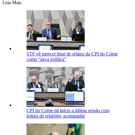
Leia Mais
STF vê parecer final de relator da CPI do Crime
como “peça política”
CPI do Crime dá início a última sessão com
leitura de relatório; acompanhe