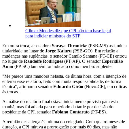
Gilmar Mendes diz que CPI não tem base legal
para indiciar ministros do STF
Em outra troca, a senadora
Soraya Thronicke
(PSB-MS) assumiu a
titularidade no lugar de
Jorge Kajuru
(PSB-GO). Em relação a
mudanças nas suplências, o senador Camilo Santana (PT-CE) entrou
no lugar de
Randolfe Rodrigues
(PT-AP). O senador
Esperidião
Amin
(PP-SC) também foi indicado como membro suplente.
"Me parece uma manobra nefasta, de última hora, com a intenção de
enterrar esse relatório, feito com muita responsabilidade, de forma
técnica", afirmou o senador
Eduardo Girão
(Novo-CE), em críticas
às trocas.
A análise do relatório final estava inicialmente prevista para esta
manhã, mas foi adiada para o período da tarde por decisão do
presidente da CPI, senador
Fabiano Contarato
(PT-ES).
A reunião desta terça é a última do colegiado. Com quatro meses de
duração, a CPI mirava a prorrogação por mais 60 dias, mas não