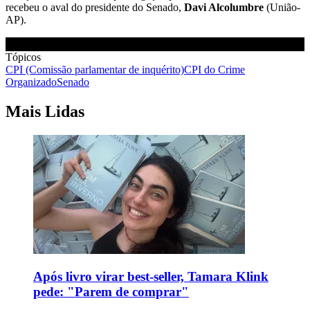
recebeu o aval do presidente do Senado,
Davi Alcolumbre
(União-
AP).
Tópicos
CPI (Comissão parlamentar de inquérito)
CPI do Crime
Organizado
Senado
Mais Lidas
Após livro virar best-seller, Tamara Klink
pede: "Parem de comprar"