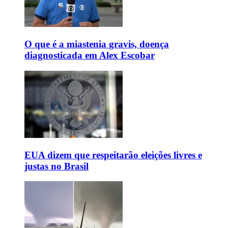
O que é a miastenia gravis, doença
diagnosticada em Alex Escobar
EUA dizem que respeitarão eleições livres e
justas no Brasil