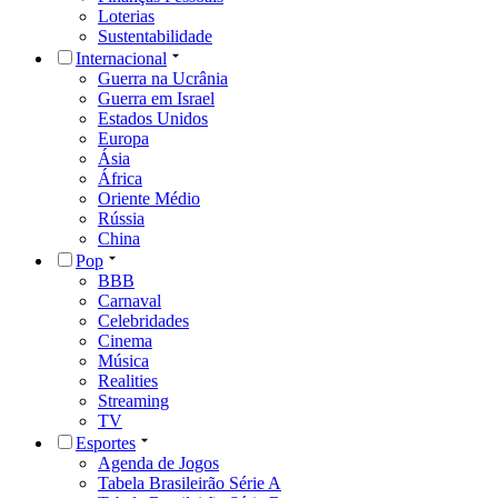
Loterias
Sustentabilidade
Internacional
Guerra na Ucrânia
Guerra em Israel
Estados Unidos
Europa
Ásia
África
Oriente Médio
Rússia
China
Pop
BBB
Carnaval
Celebridades
Cinema
Música
Realities
Streaming
TV
Esportes
Agenda de Jogos
Tabela Brasileirão Série A