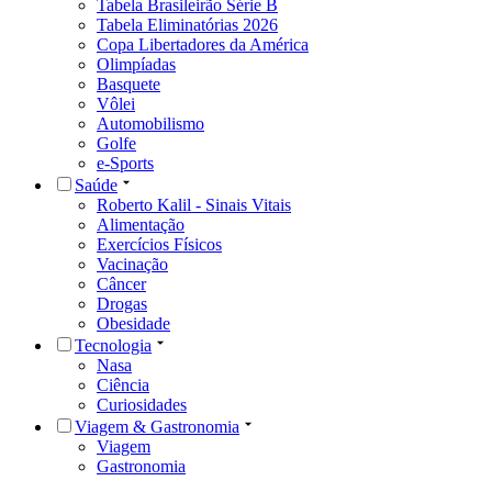
Tabela Brasileirão Série B
Tabela Eliminatórias 2026
Copa Libertadores da América
Olimpíadas
Basquete
Vôlei
Automobilismo
Golfe
e-Sports
Saúde
Roberto Kalil - Sinais Vitais
Alimentação
Exercícios Físicos
Vacinação
Câncer
Drogas
Obesidade
Tecnologia
Nasa
Ciência
Curiosidades
Viagem & Gastronomia
Viagem
Gastronomia