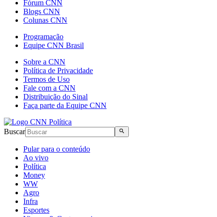
Fórum CNN
Blogs CNN
Colunas CNN
Programação
Equipe CNN Brasil
Sobre a CNN
Política de Privacidade
Termos de Uso
Fale com a CNN
Distribuição do Sinal
Faça parte da Equipe CNN
Buscar
Pular para o conteúdo
Ao vivo
Política
Money
WW
Agro
Infra
Esportes