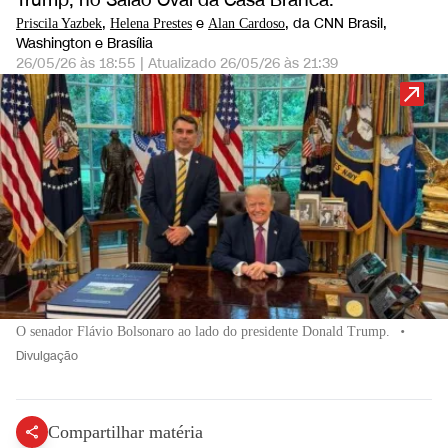
Trump, no Salão Oval da Casa Branca.
,
e
, da CNN Brasil
,
Priscila Yazbek
Helena Prestes
Alan Cardoso
Washington e Brasília
26/05/26 às 18:55
|
Atualizado
26/05/26 às 21:39
O senador Flávio Bolsonaro ao lado do presidente Donald Trump.
•
Divulgação
Compartilhar matéria