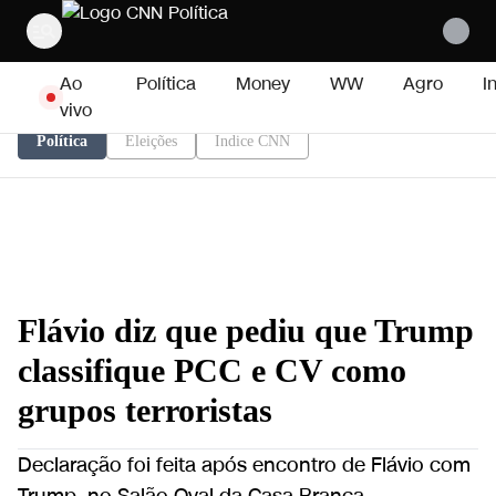
Pular para o conteúdo
Ao
Política
Money
WW
Agro
I
vivo
Política
Eleições
Índice CNN
Flávio diz que pediu que Trump
classifique PCC e CV como
grupos terroristas
Declaração foi feita após encontro de Flávio com