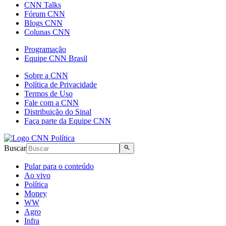
CNN Talks
Fórum CNN
Blogs CNN
Colunas CNN
Programação
Equipe CNN Brasil
Sobre a CNN
Política de Privacidade
Termos de Uso
Fale com a CNN
Distribuição do Sinal
Faça parte da Equipe CNN
Buscar
Pular para o conteúdo
Ao vivo
Política
Money
WW
Agro
Infra