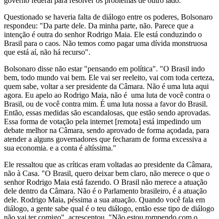
governo federal para resolver os problemas de outro lado."
Questionado se haveria falta de diálogo entre os poderes, Bolsonaro
respondeu: "Da parte dele. Da minha parte, não. Parece que a
intenção é outra do senhor Rodrigo Maia. Ele está conduzindo o
Brasil para o caos. Não temos como pagar uma dívida monstruosa
que está aí, não há recurso".
Bolsonaro disse não estar "pensando em política". "O Brasil indo
bem, todo mundo vai bem. Ele vai ser reeleito, vai com toda certeza,
quem sabe, voltar a ser presidente da Câmara. Não é uma luta aqui
agora. Eu apelo ao Rodrigo Maia, não é uma luta de você contra o
Brasil, ou de você contra mim. É uma luta nossa a favor do Brasil.
Então, essas medidas são escandalosas, que estão sendo aprovadas.
Essa forma de votação pela internet [remota] está impedindo um
debate melhor na Câmara, sendo aprovado de forma açodada, para
atender a alguns governadores que fecharam de forma excessiva a
sua economia. e a conta é altíssima."
Ele ressaltou que as críticas eram voltadas ao presidente da Câmara,
não à Casa. "O Brasil, quero deixar bem claro, não merece o que o
senhor Rodrigo Maia está fazendo. O Brasil não merece a atuação
dele dentro da Câmara. Não é o Parlamento brasileiro, é a atuação
dele. Rodrigo Maia, péssima a sua atuação. Quando você fala em
diálogo, a gente sabe qual é o teu diálogo, então esse tipo de diálogo
não vai ter comigo", acrescentou. "Não estou rompendo com o