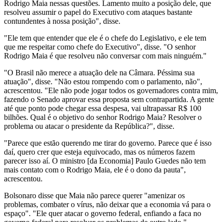
Rodrigo Maia nessas questões. Lamento muito a posição dele, que
resolveu assumir o papel do Executivo com ataques bastante
contundentes à nossa posição", disse.
"Ele tem que entender que ele é o chefe do Legislativo, e ele tem
que me respeitar como chefe do Executivo", disse. "O senhor
Rodrigo Maia é que resolveu não conversar com mais ninguém."
"O Brasil não merece a atuação dele na Câmara. Péssima sua
atuação", disse. "Não estou rompendo com o parlamento, não",
acrescentou. "Ele não pode jogar todos os governadores contra mim,
fazendo o Senado aprovar essa proposta sem contrapartida. A gente
até que ponto pode chegar essa despesa, vai ultrapassar R$ 100
bilhões. Qual é o objetivo do senhor Rodrigo Maia? Resolver o
problema ou atacar o presidente da República?", disse.
"Parece que estão querendo me tirar do governo. Parece que é isso
daí, quero crer que esteja equivocado, mas os números fazem
parecer isso aí. O ministro [da Economia] Paulo Guedes não tem
mais contato com o Rodrigo Maia, ele é o dono da pauta",
acrescentou.
Bolsonaro disse que Maia não parece querer "amenizar os
problemas, combater o vírus, não deixar que a economia vá para o
espaço". "Ele quer atacar o governo federal, enfiando a faca no