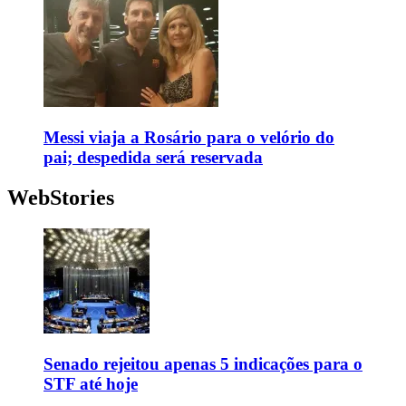
Messi viaja a Rosário para o velório do
pai; despedida será reservada
WebStories
Senado rejeitou apenas 5 indicações para o
STF até hoje