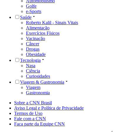
Automobilismo
Golfe
e-Sports
Saúde
Roberto Kalil - Sinais Vitais
Alimentação
Exercícios Físicos
Vacinação
Câncer
Drogas
Obesidade
Tecnologia
Nasa
Ciência
Curiosidades
Viagem & Gastronomia
Viagem
Gastronomia
Sobre a CNN Brasil
Aviso Legal e Política de Privacidade
Termos de Uso
Fale com a CNN
Faça parte da Equipe CNN