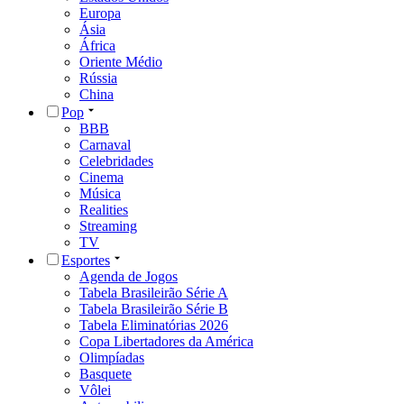
Europa
Ásia
África
Oriente Médio
Rússia
China
Pop
BBB
Carnaval
Celebridades
Cinema
Música
Realities
Streaming
TV
Esportes
Agenda de Jogos
Tabela Brasileirão Série A
Tabela Brasileirão Série B
Tabela Eliminatórias 2026
Copa Libertadores da América
Olimpíadas
Basquete
Vôlei