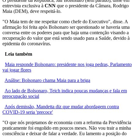
O presidente da República, Jair Bolsonaro (sem partido), disse em
entrevista exclusiva à
CNN
que o presidente da Câmara, Rodrigo
Maia (DEM), deve respeitá-lo.
"O Maia tem de me respeitar como chefe do Executivo", disse. A
afirmação foi feita após Bolsonaro ser questionado se haveria uma
conversa entre os poderes para que haja uma contenção visando a
recuperação do valor que está sendo usado para a Saúde, devido à
epidemia do coronavírus.
Leia também
Maia responde Bolsonaro: presidente nos joga pedras, Parlamento
vai jogar flores
Análise: Bolsonaro chama Maia para a briga
Ao lado de Bolsonaro, Teich indica poucas mudanças e fala em
preocupação social
Após demissão, Mandetta diz que mudar abordagem contra
COVID-19 seria 'precoce'
"O que nós projetamos de economia com a reforma da Previdência
praticamente foi engolido em poucos meses. Não vou trair a minha
consciência e deixar de falar a verdade. Eu lamento a posição do