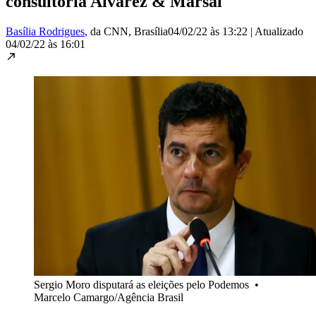
consultoria Alvarez & Marsal
Basília Rodrigues
, da CNN
, Brasília
04/02/22 às 13:22
|
Atualizado
04/02/22 às 16:01
Sergio Moro disputará as eleições pelo Podemos
•
Marcelo Camargo/Agência Brasil