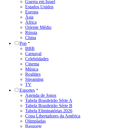
Guerra em Israel
Estados Unidos
Europa
Ásia
África
Oriente Médio
Rússia
China
Pop
BBB
Carnaval
Celebridades
Cinema
Música
Realities
Streaming
TV
Esportes
Agenda de Jogos
Tabela Brasileirão Série A
Tabela Brasileirão Série B
Tabela Eliminatórias 2026
Copa Libertadores da América
Olimpíadas
Basquete