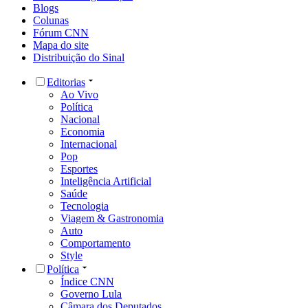
Blogs
Colunas
Fórum CNN
Mapa do site
Distribuição do Sinal
Editorias
Ao Vivo
Política
Nacional
Economia
Internacional
Pop
Esportes
Inteligência Artificial
Saúde
Tecnologia
Viagem & Gastronomia
Auto
Comportamento
Style
Política
Índice CNN
Governo Lula
Câmara dos Deputados