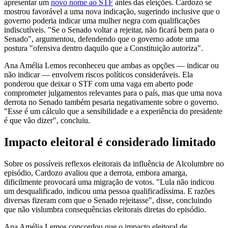
apresentar um
novo nome ao STF
antes das eleições. Cardozo se
mostrou favorável a uma nova indicação, sugerindo inclusive que o
governo poderia indicar uma mulher negra com qualificações
indiscutíveis. "Se o Senado voltar a rejeitar, não ficará bem para o
Senado", argumentou, defendendo que o governo adote uma
postura "ofensiva dentro daquilo que a Constituição autoriza".
Ana Amélia Lemos reconheceu que ambas as opções — indicar ou
não indicar — envolvem riscos políticos consideráveis. Ela
ponderou que deixar o STF com uma vaga em aberto pode
comprometer julgamentos relevantes para o país, mas que uma nova
derrota no Senado também pesaria negativamente sobre o governo.
"Esse é um cálculo que a sensibilidade e a experiência do presidente
é que vão dizer", concluiu.
Impacto eleitoral é considerado limitado
Sobre os possíveis reflexos eleitorais da influência de Alcolumbre no
episódio, Cardozo avaliou que a derrota, embora amarga,
dificilmente provocará uma migração de votos. "Lula não indicou
um desqualificado, indicou uma pessoa qualificadíssima. E razões
diversas fizeram com que o Senado rejeitasse", disse, concluindo
que não vislumbra consequências eleitorais diretas do episódio.
Ana Amélia Lemos concordou que o impacto eleitoral de