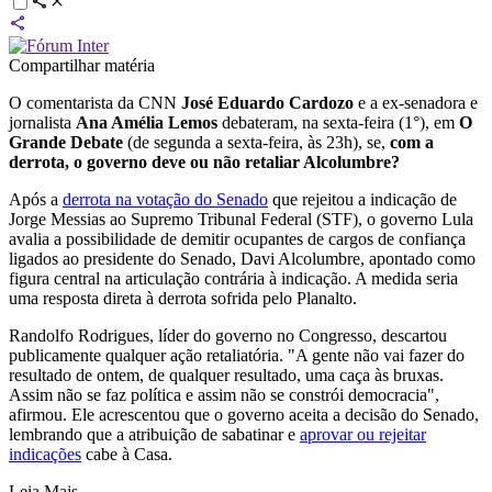
Compartilhar matéria
O comentarista da CNN
José Eduardo Cardozo
e a ex-senadora e
jornalista
Ana Amélia Lemos
debateram, na sexta-feira (1°), em
O
Grande Debate
(de segunda a sexta-feira, às 23h), se,
com a
derrota, o governo deve ou não retaliar Alcolumbre?
Após a
derrota na votação do Senado
que rejeitou a indicação de
Jorge Messias ao Supremo Tribunal Federal (STF), o governo Lula
avalia a possibilidade de demitir ocupantes de cargos de confiança
ligados ao presidente do Senado, Davi Alcolumbre, apontado como
figura central na articulação contrária à indicação. A medida seria
uma resposta direta à derrota sofrida pelo Planalto.
Randolfo Rodrigues, líder do governo no Congresso, descartou
publicamente qualquer ação retaliatória. "A gente não vai fazer do
resultado de ontem, de qualquer resultado, uma caça às bruxas.
Assim não se faz política e assim não se constrói democracia",
afirmou. Ele acrescentou que o governo aceita a decisão do Senado,
lembrando que a atribuição de sabatinar e
aprovar ou rejeitar
indicações
cabe à Casa.
Leia Mais