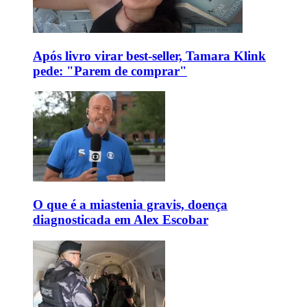
Após livro virar best-seller, Tamara Klink
pede: "Parem de comprar"
O que é a miastenia gravis, doença
diagnosticada em Alex Escobar