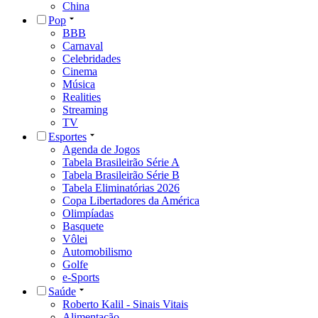
China
Pop
BBB
Carnaval
Celebridades
Cinema
Música
Realities
Streaming
TV
Esportes
Agenda de Jogos
Tabela Brasileirão Série A
Tabela Brasileirão Série B
Tabela Eliminatórias 2026
Copa Libertadores da América
Olimpíadas
Basquete
Vôlei
Automobilismo
Golfe
e-Sports
Saúde
Roberto Kalil - Sinais Vitais
Alimentação