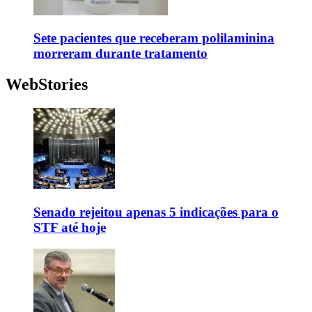
Sete pacientes que receberam polilaminina
morreram durante tratamento
WebStories
Senado rejeitou apenas 5 indicações para o
STF até hoje