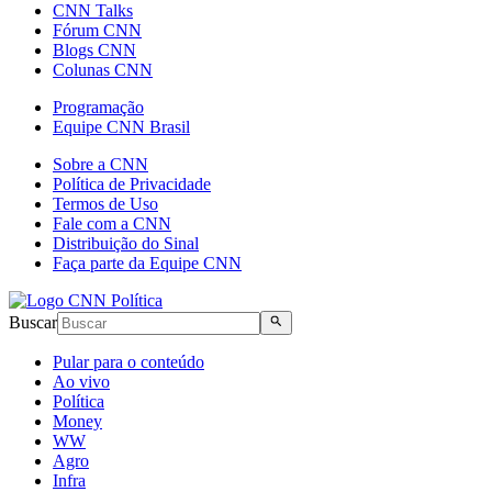
CNN Talks
Fórum CNN
Blogs CNN
Colunas CNN
Programação
Equipe CNN Brasil
Sobre a CNN
Política de Privacidade
Termos de Uso
Fale com a CNN
Distribuição do Sinal
Faça parte da Equipe CNN
Buscar
Pular para o conteúdo
Ao vivo
Política
Money
WW
Agro
Infra