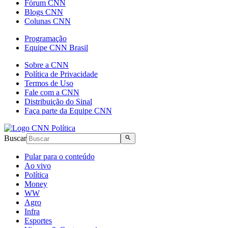
Fórum CNN
Blogs CNN
Colunas CNN
Programação
Equipe CNN Brasil
Sobre a CNN
Política de Privacidade
Termos de Uso
Fale com a CNN
Distribuição do Sinal
Faça parte da Equipe CNN
Buscar
Pular para o conteúdo
Ao vivo
Política
Money
WW
Agro
Infra
Esportes