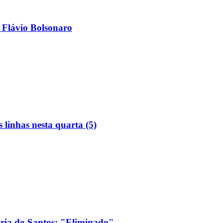
 Flávio Bolsonaro
linhas nesta quarta (5)
ória do Santos: "Eliminado"