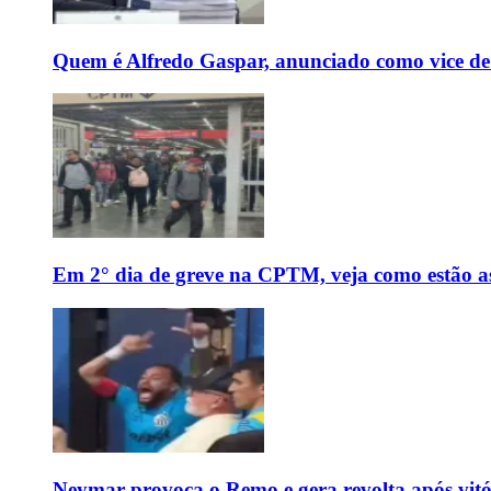
Quem é Alfredo Gaspar, anunciado como vice de
Em 2° dia de greve na CPTM, veja como estão as 
Neymar provoca o Remo e gera revolta após vit