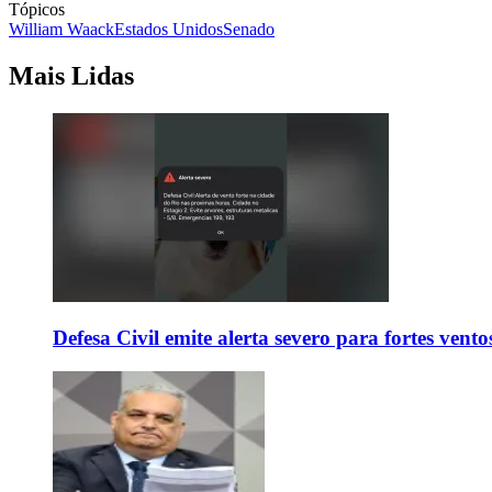
Tópicos
William Waack
Estados Unidos
Senado
Mais Lidas
Defesa Civil emite alerta severo para fortes vent