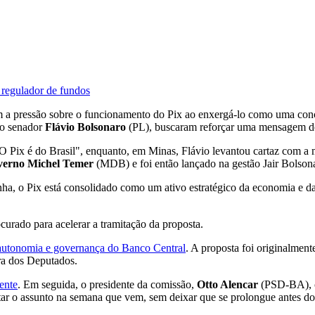
 regulador de fundos
 pressão sobre o funcionamento do Pix ao enxergá-lo como uma concorr
 o senador
Flávio Bolsonaro
(PL), buscaram reforçar uma mensagem de 
O Pix é do Brasil", enquanto, em Minas, Flávio levantou cartaz com 
overno Michel Temer
(MDB) e foi então lançado na gestão Jair Bolson
nha, o Pix está consolidado como um ativo estratégico da economia e da 
curado para acelerar a tramitação da proposta.
autonomia e governança do Banco Central
. A proposta foi originalmen
ra dos Deputados.
cente
. Em seguida, o presidente da comissão,
Otto Alencar
(PSD-BA), co
otar o assunto na semana que vem, sem deixar que se prolongue antes d