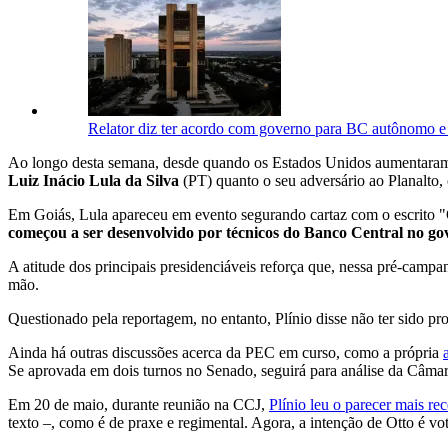
Relator diz ter acordo com governo para BC autônomo e
Ao longo desta semana, desde quando os Estados Unidos aumentaram a
Luiz Inácio Lula da Silva
(PT) quanto o seu adversário ao Planalto,
Em Goiás, Lula apareceu em evento segurando cartaz com o escrito "
começou a ser desenvolvido por técnicos do Banco Central no g
A atitude dos principais presidenciáveis reforça que, nessa pré-campa
mão.
Questionado pela reportagem, no entanto, Plínio disse não ter sido pro
Ainda há outras discussões acerca da PEC em curso, como a própria
Se aprovada em dois turnos no Senado, seguirá para análise da Câma
Em 20 de maio, durante reunião na CCJ,
Plínio leu o parecer mais re
texto –, como é de praxe e regimental. Agora, a intenção de Otto é v