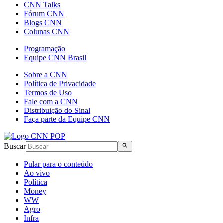
CNN Talks
Fórum CNN
Blogs CNN
Colunas CNN
Programação
Equipe CNN Brasil
Sobre a CNN
Política de Privacidade
Termos de Uso
Fale com a CNN
Distribuição do Sinal
Faça parte da Equipe CNN
Buscar
Pular para o conteúdo
Ao vivo
Política
Money
WW
Agro
Infra