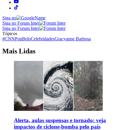
Siga no
Siga no Forum Inter
Siga no Forum Inter
Tópicos
#CNNPop
Belo
Celebridades
Gracyanne Barbosa
Mais Lidas
Alerta, aulas suspensas e tornado: veja
impactos de ciclone-bomba pelo país