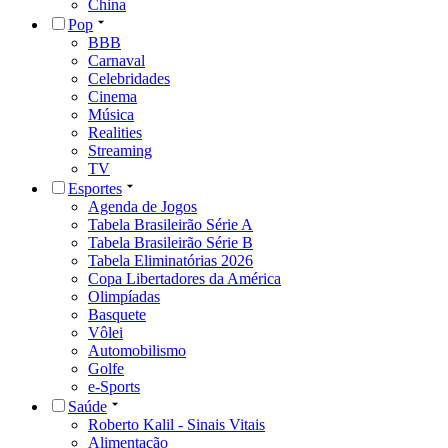
China
Pop
BBB
Carnaval
Celebridades
Cinema
Música
Realities
Streaming
TV
Esportes
Agenda de Jogos
Tabela Brasileirão Série A
Tabela Brasileirão Série B
Tabela Eliminatórias 2026
Copa Libertadores da América
Olimpíadas
Basquete
Vôlei
Automobilismo
Golfe
e-Sports
Saúde
Roberto Kalil - Sinais Vitais
Alimentação