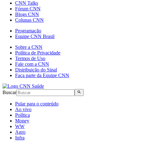
CNN Talks
Fórum CNN
Blogs CNN
Colunas CNN
Programação
Equipe CNN Brasil
Sobre a CNN
Política de Privacidade
Termos de Uso
Fale com a CNN
Distribuição do Sinal
Faça parte da Equipe CNN
Buscar
Pular para o conteúdo
Ao vivo
Política
Money
WW
Agro
Infra