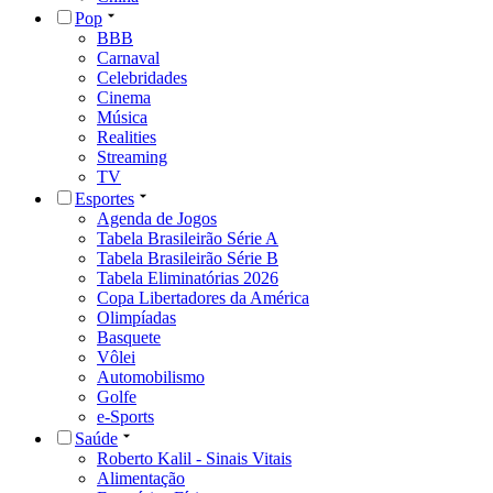
Pop
BBB
Carnaval
Celebridades
Cinema
Música
Realities
Streaming
TV
Esportes
Agenda de Jogos
Tabela Brasileirão Série A
Tabela Brasileirão Série B
Tabela Eliminatórias 2026
Copa Libertadores da América
Olimpíadas
Basquete
Vôlei
Automobilismo
Golfe
e-Sports
Saúde
Roberto Kalil - Sinais Vitais
Alimentação