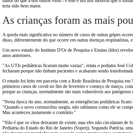
maior do que a dos outros vírus - e este é um dos motivos que o tornam
teria sido bem maior.
As crianças foram as mais po
A queda mais significativa no número de casos de outras gripes ocorre
disso, diferentemente do que ocorre em outras doenças respiratórias, e
Um novo estudo do Instituto D'Or de Pesquisa e Ensino (Idor) revel
anos anteriores.
"As UTIs pediátricas ficaram muito vazias", relata o pediatra José C
fecharam porque não tinham pacientes e acabaram sendo transformadas 
O estudo foi feito em parceria com a Rede Brasileira de Pesquisa em 
primeiros casos de covid no fim de fevereiro e começo de março, coin
porque as crianças, normalmente são mais vulneráveis aos patógenos r
"Nesta época do ano, normalmente, as emergências pediátricas ficam l
"Quando o novo coronavírus surgiu, não sabíamos como ele se compo
Mas aconteceu justamente o contrário."
"Não é que os vírus deixaram de existir, mas eles não circularam de 
Pediatria do Estado do Rio de Janeiro (Soperj). Segundo Patrícia, uma