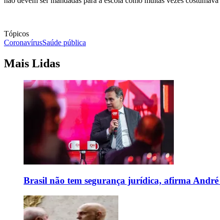
não devem ser mandadas para a escola como muitas vezes costumava s
Tópicos
Coronavírus
Saúde pública
Mais Lidas
Brasil não tem segurança jurídica, afirma And