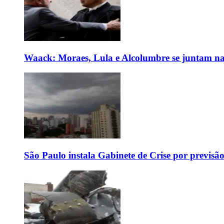
Waack: Moraes, Lula e Alcolumbre se juntam na
São Paulo instala Gabinete de Crise por previsã