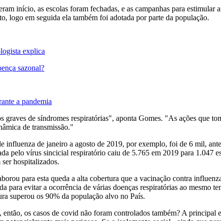
ram início, as escolas foram fechadas, e as campanhas para estimular 
 logo em seguida ela também foi adotada por parte da população.
logista explica
oença sazonal?
rante a pandemia
asos graves de síndromes respiratórias", aponta Gomes. "As ações que t
inâmica de transmissão."
 influenza de janeiro a agosto de 2019, por exemplo, foi de 6 mil, an
da pelo vírus sincicial respiratório caiu de 5.765 em 2019 para 1.047 
 ser hospitalizados.
orou para esta queda a alta cobertura que a vacinação contra influenz
 para evitar a ocorrência de várias doenças respiratórias ao mesmo te
ura superou os 90% da população alvo no País.
ue, então, os casos de covid não foram controlados também? A principal