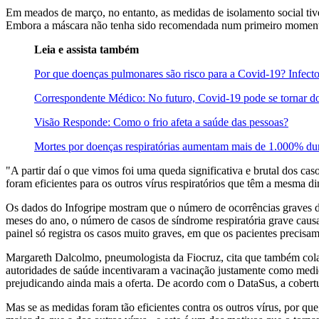
Em meados de março, no entanto, as medidas de isolamento social tive
Embora a máscara não tenha sido recomendada num primeiro momento,
Leia e assista também
Por que doenças pulmonares são risco para a Covid-19? Infecto
Correspondente Médico: No futuro, Covid-19 pode se tornar d
Visão Responde: Como o frio afeta a saúde das pessoas?
Mortes por doenças respiratórias aumentam mais de 1.000% du
"A partir daí o que vimos foi uma queda significativa e brutal dos c
foram eficientes para os outros vírus respiratórios que têm a mesma d
Os dados do Infogripe mostram que o número de ocorrências graves de
meses do ano, o número de casos de síndrome respiratória grave causa
painel só registra os casos muito graves, em que os pacientes precisam
Margareth Dalcolmo, pneumologista da Fiocruz, cita que também colab
autoridades de saúde incentivaram a vacinação justamente como medida
prejudicando ainda mais a oferta. De acordo com o DataSus, a cobert
Mas se as medidas foram tão eficientes contra os outros vírus, por q