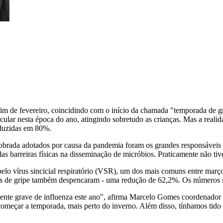
fim de fevereiro, coincidindo com o início da chamada "temporada de 
cular nesta época do ano, atingindo sobretudo as crianças. Mas a realid
eduzidas em 80%.
dobrada adotados por causa da pandemia foram os grandes responsáveis p
as barreiras físicas na disseminação de micróbios. Praticamente não ti
elo vírus sincicial respiratório (VSR), um dos mais comuns entre março
s de gripe também despencaram - uma redução de 62,2%. Os números sã
nte grave de influenza este ano", afirma Marcelo Gomes coordenador d
meçar a temporada, mais perto do inverno. Além disso, tínhamos tido 