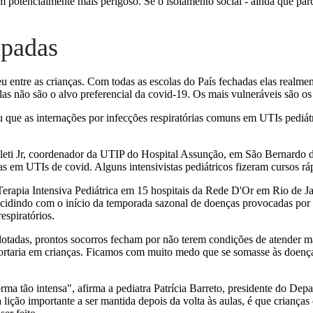
 potencialmente mais perigoso. Se o isolamento social - ainda que parci
upadas
u entre as crianças. Com todas as escolas do País fechadas elas realme
las não são o alvo preferencial da covid-19. Os mais vulneráveis são os 
ou que as internações por infecções respiratórias comuns em UTIs ped
olleti Jr, coordenador da UTIP do Hospital Assunção, em São Bernardo d
em UTIs de covid. Alguns intensivistas pediátricos fizeram cursos ráp
Terapia Intensiva Pediátrica em 15 hospitais da Rede D'Or em Rio de Ja
cidindo com o início da temporada sazonal de doenças provocadas por ví
espiratórios.
otadas, prontos socorros fecham por não terem condições de atender mai
rtaria em crianças. Ficamos com muito medo que se somasse às doença
forma tão intensa", afirma a pediatra Patrícia Barreto, presidente do 
 lição importante a ser mantida depois da volta às aulas, é que criança