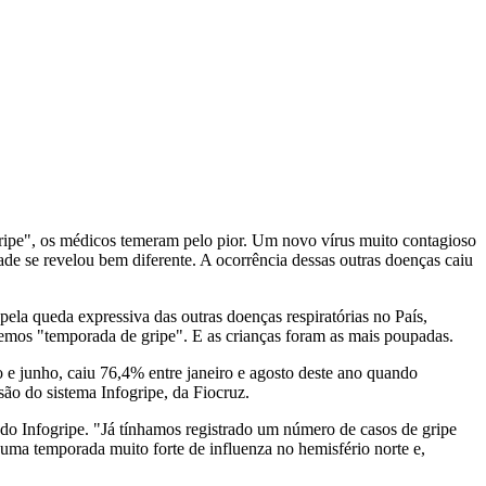
gripe", os médicos temeram pelo pior. Um novo vírus muito contagioso
ade se revelou bem diferente. A ocorrência dessas outras doenças caiu
ela queda expressiva das outras doenças respiratórias no País,
vemos "temporada de gripe". E as crianças foram as mais poupadas.
 e junho, caiu 76,4% entre janeiro e agosto deste ano quando
o do sistema Infogripe, da Fiocruz.
o Infogripe. "Já tínhamos registrado um número de casos de gripe
uma temporada muito forte de influenza no hemisfério norte e,