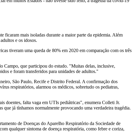
al em muitos Estados - não tivesse sido feito, a tragédia da covid-19
nte ficaram mais isoladas durante a maior parte da epidemia. Além
adultos e os idosos.
iátricas tiveram uma queda de 80% em 2020 em comparação com os três
o Campo, que participou do estudo. "Muitas delas, inclusive,
idos e foram transferidos para unidades de adultos."
neiro, São Paulo, Recife e Distrito Federal. A confirmação dos
rus respiratórios, alarmou os médicos, sobretudo os pediatras,
s doentes, falta vaga em UTIs pediátricas", enumera Colleti Jr.
s que já tínhamos normalmente provocando uma verdadeira tragédia.
Departamento de Doenças do Aparelho Respiratório da Sociedade de
s com qualquer sintoma de doença respiratória, como febre e coriza,