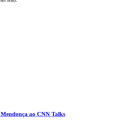
er feito.
ré Mendonça ao CNN Talks