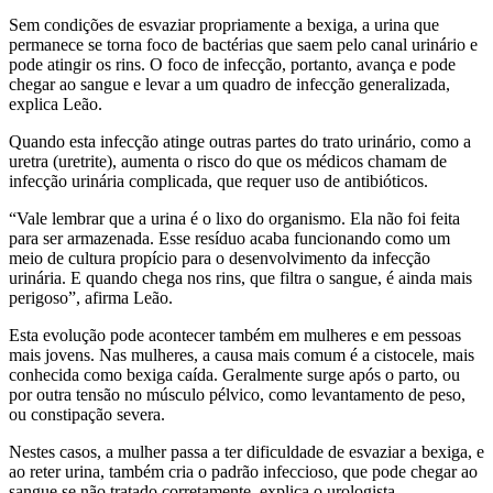
Sem condições de esvaziar propriamente a bexiga, a urina que
permanece se torna foco de bactérias que saem pelo canal urinário e
pode atingir os rins. O foco de infecção, portanto, avança e pode
chegar ao sangue e levar a um quadro de infecção generalizada,
explica Leão.
Quando esta infecção atinge outras partes do trato urinário, como a
uretra (uretrite), aumenta o risco do que os médicos chamam de
infecção urinária complicada, que requer uso de antibióticos.
“Vale lembrar que a urina é o lixo do organismo. Ela não foi feita
para ser armazenada. Esse resíduo acaba funcionando como um
meio de cultura propício para o desenvolvimento da infecção
urinária. E quando chega nos rins, que filtra o sangue, é ainda mais
perigoso”, afirma Leão.
Esta evolução pode acontecer também em mulheres e em pessoas
mais jovens. Nas mulheres, a causa mais comum é a cistocele, mais
conhecida como bexiga caída. Geralmente surge após o parto, ou
por outra tensão no músculo pélvico, como levantamento de peso,
ou constipação severa.
Nestes casos, a mulher passa a ter dificuldade de esvaziar a bexiga, e
ao reter urina, também cria o padrão infeccioso, que pode chegar ao
sangue se não tratado corretamente, explica o urologista.