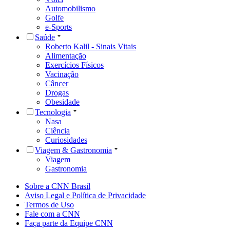
Automobilismo
Golfe
e-Sports
Saúde
Roberto Kalil - Sinais Vitais
Alimentação
Exercícios Físicos
Vacinação
Câncer
Drogas
Obesidade
Tecnologia
Nasa
Ciência
Curiosidades
Viagem & Gastronomia
Viagem
Gastronomia
Sobre a CNN Brasil
Aviso Legal e Política de Privacidade
Termos de Uso
Fale com a CNN
Faça parte da Equipe CNN