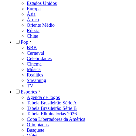
Estados Unidos
Europa
Ásia
África
Oriente Médio
Rússia
China
Pop
BBB
Carnaval
Celebridades
Cinema
Música
Realities
Streaming
TV
Esportes
Agenda de Jogos
Tabela Brasileirão Série A
Tabela Brasileirão Série B
Tabela Eliminatórias 2026
Copa Libertadores da América
Olimpíadas
Basquete
Vôlei