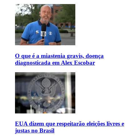
O que é a miastenia gravis, doença
diagnosticada em Alex Escobar
EUA dizem que respeitarão eleições livres e
justas no Brasil