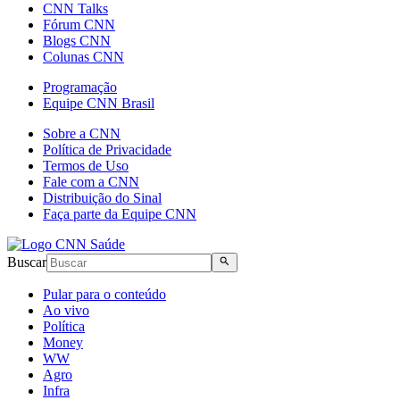
CNN Talks
Fórum CNN
Blogs CNN
Colunas CNN
Programação
Equipe CNN Brasil
Sobre a CNN
Política de Privacidade
Termos de Uso
Fale com a CNN
Distribuição do Sinal
Faça parte da Equipe CNN
Buscar
Pular para o conteúdo
Ao vivo
Política
Money
WW
Agro
Infra