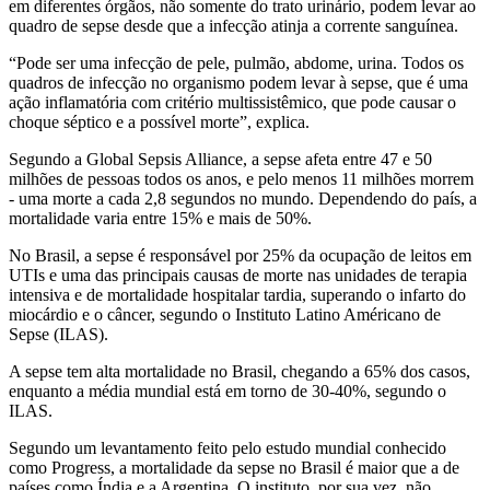
em diferentes órgãos, não somente do trato urinário, podem levar ao
quadro de sepse desde que a infecção atinja a corrente sanguínea.
“Pode ser uma infecção de pele, pulmão, abdome, urina. Todos os
quadros de infecção no organismo podem levar à sepse, que é uma
ação inflamatória com critério multissistêmico, que pode causar o
choque séptico e a possível morte”, explica.
Segundo a Global Sepsis Alliance, a sepse afeta entre 47 e 50
milhões de pessoas todos os anos, e pelo menos 11 milhões morrem
- uma morte a cada 2,8 segundos no mundo. Dependendo do país, a
mortalidade varia entre 15% e mais de 50%.
No Brasil, a sepse é responsável por 25% da ocupação de leitos em
UTIs e uma das principais causas de morte nas unidades de terapia
intensiva e de mortalidade hospitalar tardia, superando o infarto do
miocárdio e o câncer, segundo o Instituto Latino Américano de
Sepse (ILAS).
A sepse tem alta mortalidade no Brasil, chegando a 65% dos casos,
enquanto a média mundial está em torno de 30-40%, segundo o
ILAS.
Segundo um levantamento feito pelo estudo mundial conhecido
como Progress, a mortalidade da sepse no Brasil é maior que a de
países como Índia e a Argentina. O instituto, por sua vez, não