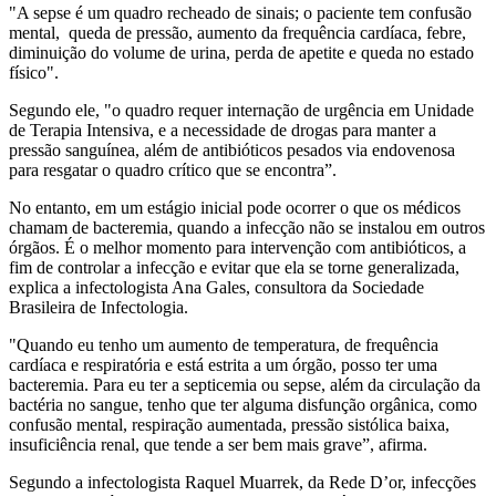
"A sepse é um quadro recheado de sinais; o paciente tem confusão
mental, queda de pressão, aumento da frequência cardíaca, febre,
diminuição do volume de urina, perda de apetite e queda no estado
físico".
Segundo ele, "o quadro requer internação de urgência em Unidade
de Terapia Intensiva, e a necessidade de drogas para manter a
pressão sanguínea, além de antibióticos pesados via endovenosa
para resgatar o quadro crítico que se encontra”.
No entanto, em um estágio inicial pode ocorrer o que os médicos
chamam de bacteremia, quando a infecção não se instalou em outros
órgãos. É o melhor momento para intervenção com antibióticos, a
fim de controlar a infecção e evitar que ela se torne generalizada,
explica a infectologista Ana Gales, consultora da Sociedade
Brasileira de Infectologia.
"Quando eu tenho um aumento de temperatura, de frequência
cardíaca e respiratória e está estrita a um órgão, posso ter uma
bacteremia. Para eu ter a septicemia ou sepse, além da circulação da
bactéria no sangue, tenho que ter alguma disfunção orgânica, como
confusão mental, respiração aumentada, pressão sistólica baixa,
insuficiência renal, que tende a ser bem mais grave”, afirma.
Segundo a infectologista Raquel Muarrek, da Rede D’or, infecções