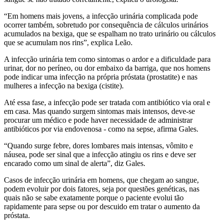
“Em homens mais jovens, a infecção urinária complicada pode
ocorrer também, sobretudo por consequência de cálculos urinários
acumulados na bexiga, que se espalham no trato urinário ou cálculos
que se acumulam nos rins”, explica Leão.
A infecção urinária tem como sintomas o ardor e a dificuldade para
urinar, dor no períneo, ou dor embaixo da barriga, que nos homens
pode indicar uma infecção na própria próstata (prostatite) e nas
mulheres a infecção na bexiga (cistite).
Até essa fase, a infecção pode ser tratada com antibiótico via oral e
em casa. Mas quando surgem sintomas mais intensos, deve-se
procurar um médico e pode haver necessidade de administrar
antibióticos por via endovenosa - como na sepse, afirma Gales.
“Quando surge febre, dores lombares mais intensas, vômito e
náusea, pode ser sinal que a infecção atingiu os rins e deve ser
encarado como um sinal de alerta”, diz Gales.
Casos de infecção urinária em homens, que chegam ao sangue,
podem evoluir por dois fatores, seja por questões genéticas, nas
quais não se sabe exatamente porque o paciente evolui tão
rapidamente para sepse ou por descuido em tratar o aumento da
próstata.