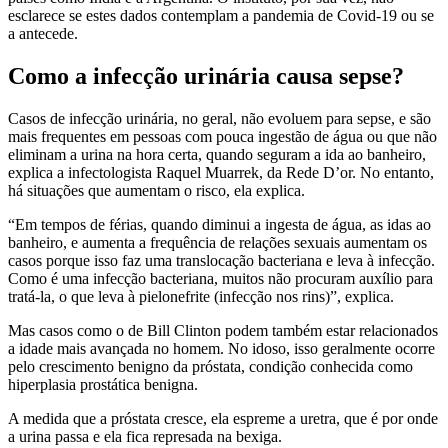
esclarece se estes dados contemplam a pandemia de Covid-19 ou se
a antecede.
Como a infecção urinária causa sepse?
Casos de infecção urinária, no geral, não evoluem para sepse, e são
mais frequentes em pessoas com pouca ingestão de água ou que não
eliminam a urina na hora certa, quando seguram a ida ao banheiro,
explica a infectologista Raquel Muarrek, da Rede D’or. No entanto,
há situações que aumentam o risco, ela explica.
“Em tempos de férias, quando diminui a ingesta de água, as idas ao
banheiro, e aumenta a frequência de relações sexuais aumentam os
casos porque isso faz uma translocação bacteriana e leva à infecção.
Como é uma infecção bacteriana, muitos não procuram auxílio para
tratá-la, o que leva à pielonefrite (infecção nos rins)”, explica.
Mas casos como o de Bill Clinton podem também estar relacionados
a idade mais avançada no homem. No idoso, isso geralmente ocorre
pelo crescimento benigno da próstata, condição conhecida como
hiperplasia prostática benigna.
A medida que a próstata cresce, ela espreme a uretra, que é por onde
a urina passa e ela fica represada na bexiga.