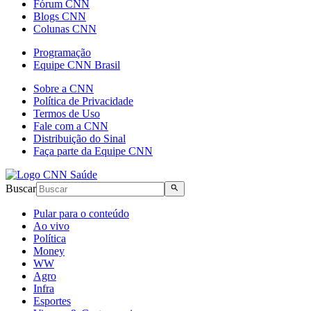
Fórum CNN
Blogs CNN
Colunas CNN
Programação
Equipe CNN Brasil
Sobre a CNN
Política de Privacidade
Termos de Uso
Fale com a CNN
Distribuição do Sinal
Faça parte da Equipe CNN
Buscar
Pular para o conteúdo
Ao vivo
Política
Money
WW
Agro
Infra
Esportes