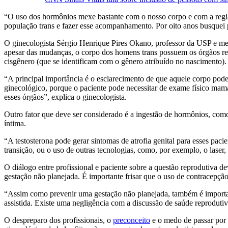
“O uso dos hormônios mexe bastante com o nosso corpo e com a região
população trans e fazer esse acompanhamento. Por oito anos busquei 
O ginecologista Sérgio Henrique Pires Okano, professor da USP e 
apesar das mudanças, o corpo dos homens trans possuem os órgãos r
cisgênero (que se identificam com o gênero atribuído no nascimento).
“A principal importância é o esclarecimento de que aquele corpo pode
ginecológico, porque o paciente pode necessitar de exame físico mamár
esses órgãos”, explica o ginecologista.
Outro fator que deve ser considerado é a ingestão de hormônios, com
íntima.
“A testosterona pode gerar sintomas de atrofia genital para esses paci
transição, ou o uso de outras tecnologias, como, por exemplo, o laser
O diálogo entre profissional e paciente sobre a questão reprodutiva d
gestação não planejada. É importante frisar que o uso de contracepção
“Assim como prevenir uma gestação não planejada, também é important
assistida. Existe uma negligência com a discussão de saúde reprodutiv
O despreparo dos profissionais, o
preconceito
e o medo de passar por 