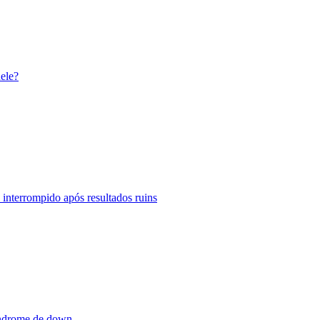
dele?
 interrompido após resultados ruins
síndrome de down