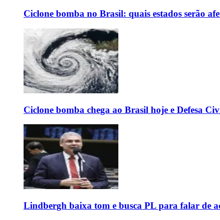
Ciclone bomba no Brasil: quais estados serão af
Ciclone bomba chega ao Brasil hoje e Defesa Civi
Lindbergh baixa tom e busca PL para falar de ac