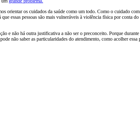
er um
grande problema.
emos orientar os cuidados da saúde como um todo. Como o cuidado com a
ue essas pessoas são mais vulneráveis à violência física por conta do 
ão e não há outra justificativa a não ser o preconceito. Porque durant
le pode não saber as particularidades do atendimento, como acolher es