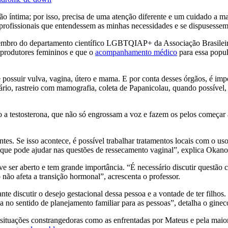
 íntima; por isso, precisa de uma atenção diferente e um cuidado a ma
profissionais que entendessem as minhas necessidades e se dispusessem
membro do departamento científico LGBTQIAP+ da Associação Brasilei
eprodutores femininos e que o
acompanhamento médico
para essa popu
 possuir vulva, vagina, útero e mama. E por conta desses órgãos, é im
io, rastreio com mamografia, coleta de Papanicolau, quando possível, e
o a testosterona, que não só engrossam a voz e fazem os pelos começar
entes. Se isso acontece, é possível trabalhar tratamentos locais com o us
, que pode ajudar nas questões de ressecamento vaginal”, explica Okano
eve ser aberto e tem grande importância. “É necessário discutir questão
 não afeta a transição hormonal”, acrescenta o professor.
e discutir o desejo gestacional dessa pessoa e a vontade de ter filho
a no sentido de planejamento familiar para as pessoas”, detalha o gineco
situações constrangedoras como as enfrentadas por Mateus e pela maio