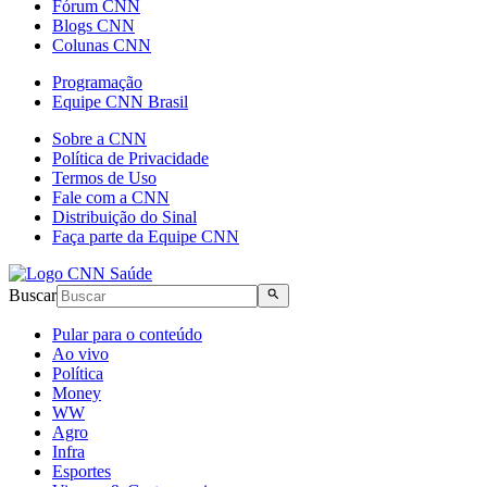
Fórum CNN
Blogs CNN
Colunas CNN
Programação
Equipe CNN Brasil
Sobre a CNN
Política de Privacidade
Termos de Uso
Fale com a CNN
Distribuição do Sinal
Faça parte da Equipe CNN
Buscar
Pular para o conteúdo
Ao vivo
Política
Money
WW
Agro
Infra
Esportes