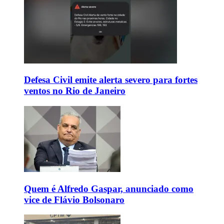
Defesa Civil emite alerta severo para fortes
ventos no Rio de Janeiro
Quem é Alfredo Gaspar, anunciado como
vice de Flávio Bolsonaro