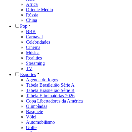
África
Oriente Médio
Rússia
China
Pop
BBB
Carnaval
Celebridades
Cinema
Música
Realities
Streaming
TV
Esportes
Agenda de Jogos
Tabela Brasileirão Série A
Tabela Brasileirão Série B
Tabela Eliminatórias 2026
Copa Libertadores da América
Olimpíadas
Basquete
Vôlei
Automobilismo
Golfe