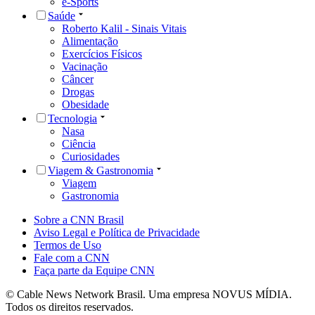
e-Sports
Saúde
Roberto Kalil - Sinais Vitais
Alimentação
Exercícios Físicos
Vacinação
Câncer
Drogas
Obesidade
Tecnologia
Nasa
Ciência
Curiosidades
Viagem & Gastronomia
Viagem
Gastronomia
Sobre a CNN Brasil
Aviso Legal e Política de Privacidade
Termos de Uso
Fale com a CNN
Faça parte da Equipe CNN
© Cable News Network Brasil. Uma empresa NOVUS MÍDIA.
Todos os direitos reservados.