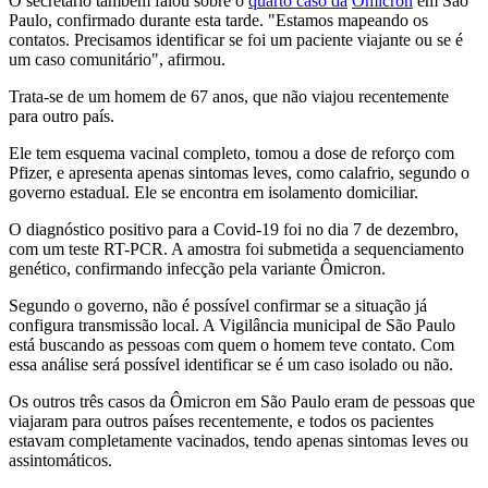
O secretário também falou sobre o
quarto caso da
Ômicron
em São
Paulo, confirmado durante esta tarde. "Estamos mapeando os
contatos. Precisamos identificar se foi um paciente viajante ou se é
um caso comunitário", afirmou.
Trata-se de um homem de 67 anos, que não viajou recentemente
para outro país.
Ele tem esquema vacinal completo, tomou a dose de reforço com
Pfizer, e apresenta apenas sintomas leves, como calafrio, segundo o
governo estadual. Ele se encontra em isolamento domiciliar.
O diagnóstico positivo para a Covid-19 foi no dia 7 de dezembro,
com um teste RT-PCR. A amostra foi submetida a sequenciamento
genético, confirmando infecção pela variante Ômicron.
Segundo o governo, não é possível confirmar se a situação já
configura transmissão local. A Vigilância municipal de São Paulo
está buscando as pessoas com quem o homem teve contato. Com
essa análise será possível identificar se é um caso isolado ou não.
Os outros três casos da Ômicron em São Paulo eram de pessoas que
viajaram para outros países recentemente, e todos os pacientes
estavam completamente vacinados, tendo apenas sintomas leves ou
assintomáticos.