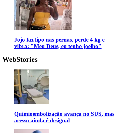
Jojo faz lipo nas pernas, perde 4 kg e
vibra: "Meu Deus, eu tenho joelho"
WebStories
Quimioembolização avança no SUS, mas
acesso ainda é desigual