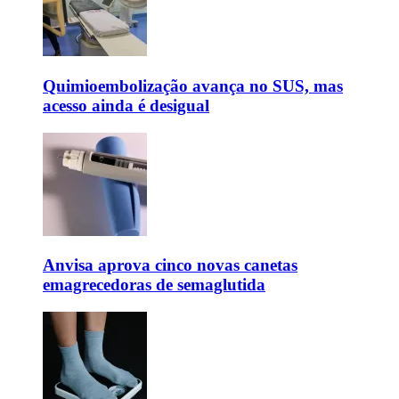
Quimioembolização avança no SUS, mas
acesso ainda é desigual
Anvisa aprova cinco novas canetas
emagrecedoras de semaglutida