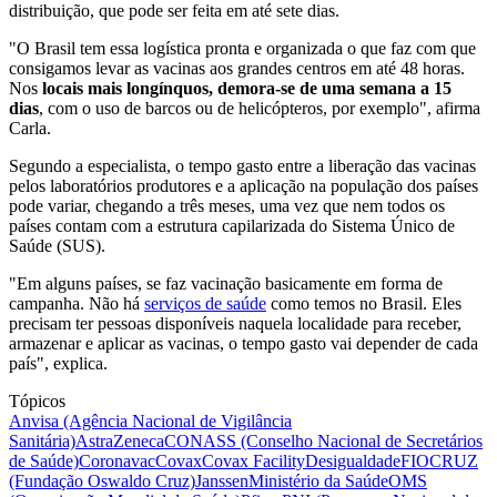
distribuição, que pode ser feita em até sete dias.
"O Brasil tem essa logística pronta e organizada o que faz com que
consigamos levar as vacinas aos grandes centros em até 48 horas.
Nos
locais mais longínquos, demora-se de uma semana a 15
dias
, com o uso de barcos ou de helicópteros, por exemplo", afirma
Carla.
Segundo a especialista, o tempo gasto entre a liberação das vacinas
pelos laboratórios produtores e a aplicação na população dos países
pode variar, chegando a três meses, uma vez que nem todos os
países contam com a estrutura capilarizada do Sistema Único de
Saúde (SUS).
"Em alguns países, se faz vacinação basicamente em forma de
campanha. Não há
serviços de saúde
como temos no Brasil. Eles
precisam ter pessoas disponíveis naquela localidade para receber,
armazenar e aplicar as vacinas, o tempo gasto vai depender de cada
país", explica.
Tópicos
Anvisa (Agência Nacional de Vigilância
Sanitária)
AstraZeneca
CONASS (Conselho Nacional de Secretários
de Saúde)
Coronavac
Covax
Covax Facility
Desigualdade
FIOCRUZ
(Fundação Oswaldo Cruz)
Janssen
Ministério da Saúde
OMS