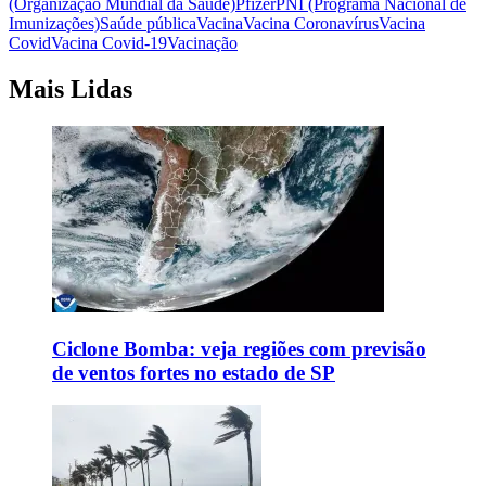
(Organização Mundial da Saúde)
Pfizer
PNI (Programa Nacional de
Imunizações)
Saúde pública
Vacina
Vacina Coronavírus
Vacina
Covid
Vacina Covid-19
Vacinação
Mais Lidas
Ciclone Bomba: veja regiões com previsão
de ventos fortes no estado de SP