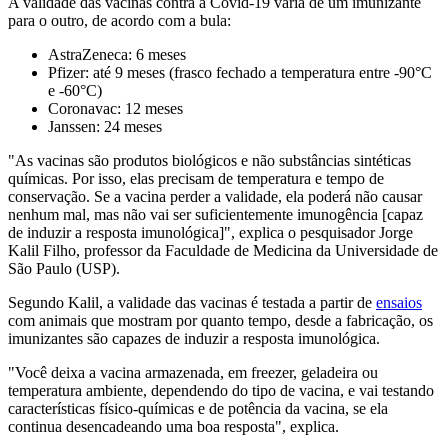
A validade das vacinas contra a Covid-19 varia de um imunizante
para o outro, de acordo com a bula:
AstraZeneca: 6 meses
Pfizer: até 9 meses (frasco fechado a temperatura entre -90°C
e -60°C)
Coronavac: 12 meses
Janssen: 24 meses
"As vacinas são produtos biológicos e não substâncias sintéticas
químicas. Por isso, elas precisam de temperatura e tempo de
conservação. Se a vacina perder a validade, ela poderá não causar
nenhum mal, mas não vai ser suficientemente imunogência [capaz
de induzir a resposta imunológica]", explica o pesquisador Jorge
Kalil Filho, professor da Faculdade de Medicina da Universidade de
São Paulo (USP).
Segundo Kalil, a validade das vacinas é testada a partir de
ensaios
com animais que mostram por quanto tempo, desde a fabricação, os
imunizantes são capazes de induzir a resposta imunológica.
"Você deixa a vacina armazenada, em freezer, geladeira ou
temperatura ambiente, dependendo do tipo de vacina, e vai testando
características físico-químicas e de potência da vacina, se ela
continua desencadeando uma boa resposta", explica.