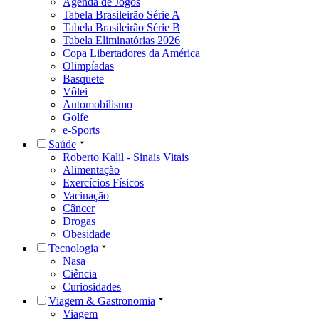
Agenda de Jogos
Tabela Brasileirão Série A
Tabela Brasileirão Série B
Tabela Eliminatórias 2026
Copa Libertadores da América
Olimpíadas
Basquete
Vôlei
Automobilismo
Golfe
e-Sports
Saúde
Roberto Kalil - Sinais Vitais
Alimentação
Exercícios Físicos
Vacinação
Câncer
Drogas
Obesidade
Tecnologia
Nasa
Ciência
Curiosidades
Viagem & Gastronomia
Viagem