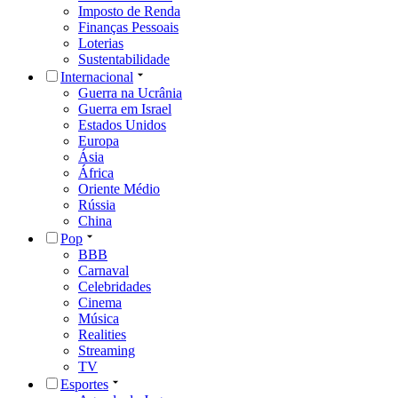
Imposto de Renda
Finanças Pessoais
Loterias
Sustentabilidade
Internacional
Guerra na Ucrânia
Guerra em Israel
Estados Unidos
Europa
Ásia
África
Oriente Médio
Rússia
China
Pop
BBB
Carnaval
Celebridades
Cinema
Música
Realities
Streaming
TV
Esportes