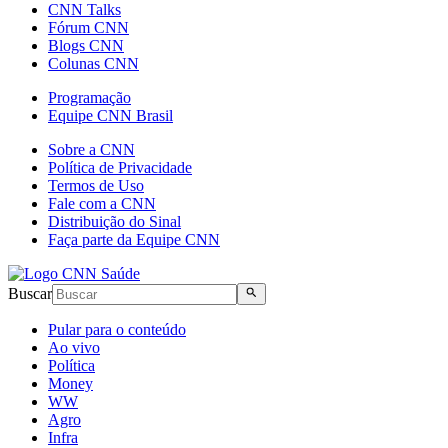
CNN Talks
Fórum CNN
Blogs CNN
Colunas CNN
Programação
Equipe CNN Brasil
Sobre a CNN
Política de Privacidade
Termos de Uso
Fale com a CNN
Distribuição do Sinal
Faça parte da Equipe CNN
Buscar
Pular para o conteúdo
Ao vivo
Política
Money
WW
Agro
Infra